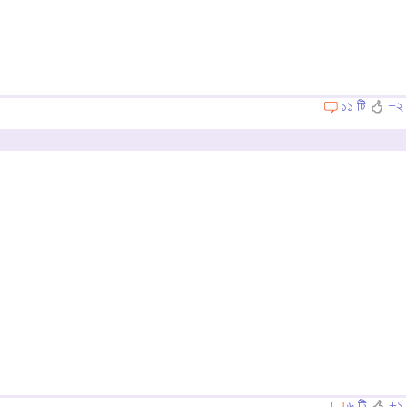
১১ টি
+২
৬ টি
+১