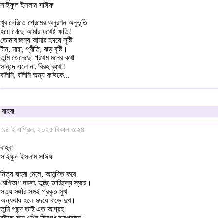
সাইফুল ইসলাম সাঈফ
খুব দেরিতে প্রেমের অনুরণন অনুভূতি
হয়ে গেছে আমার যথেষ্ট ক্ষতি!
তোমার জন্য আমার হৃদয়ে সৃষ্টি
টান, মায়া, প্রীতি, ঝড় বৃষ্টি।
তুমি জেনেছো প্রথম মনের কথা
সানন্দে এলে না, বিরহ ব্যথা!
বলিনি, বলিনি অন্য কাউকে...
বাহবা
১৪ ই এপ্রিল, ২০২৫ বিকাল ৩:২৪
বাহবা
সাইফুল ইসলাম সাঈফ
নিত্য বাহবা মেলে, আনন্দিত করে
বেশিভাগ নকল, তুচ্ছ তাচ্ছিল্য স্বরে।
সত্য সঙ্গীর সঙ্গই প্রকৃত সুখ
অন্যথায় হলে হৃদয়ে বাড়ে দুখ।
তুমি পছন্দ তাই এত আগ্রহ
বইছে মনে খুশির স্নিগ্ধ বায়ুপ্রবাহ।