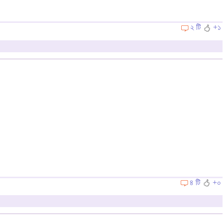
২ টি
+১
৪ টি
+০