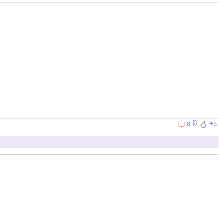
৪ টি
+১