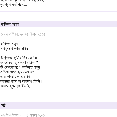
লুকোচুরি করা প্রায়...
কাঙ্ক্ষিত মানুষ
১০ ই এপ্রিল, ২০২৫ বিকাল ৫:৩৫
কাঙ্ক্ষিত মানুষ
সাইফুল ইসলাম সাঈফ
কী খুঁজছো তুমি এদিক সেদিক
কী ভাবছো তুমি একা চারদিক?
কী দেখছো রূপে, কাঙ্ক্ষিত মানুষ
এগিয়ে যেতে হবে রেখে হুশ।
ভয়ে কারো হাত ধরো নি
সবসময় থাকে না আকাশে চাঁদনি।
আসলে সুখ-দুঃখ মিলেই...
সরি
০৯ ই এপ্রিল, ২০২৫ সন্ধ্যা ৬:০১