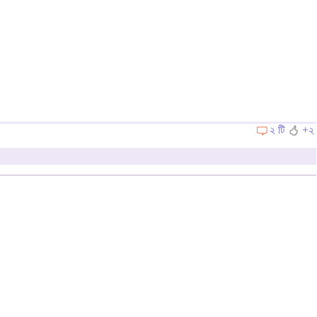
২ টি
+২