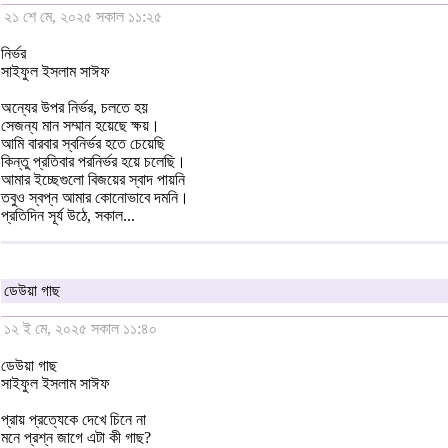
২১ শে মে, ২০২৫ সকাল ১১:২৫
নির্ভর
সাইফুল ইসলাম সাঈফ
অন্যের উপর নির্ভর, চলতে হয়
সেজন্য মান সম্মান হয়েছে ক্ষয়।
আমি বারবার স্বনির্ভর হতে চেয়েছি
কিন্তু প্রতিবার পরনির্ভর হয়ে চলেছি।
আমার ইচ্ছেগুলো বিজয়ের স্বাদ পায়নি
তবুও স্বপ্ন আমার কোনোভাবে দমনি।
প্রতিদিন সূর্য উঠে, সকাল...
ডেউয়া গাছ
১২ ই মে, ২০২৫ সকাল ১১:৪০
ডেউয়া গাছ
সাইফুল ইসলাম সাঈফ
প্রায় প্রত্যেকে দেখে চিনে না
মনে প্রশ্ন জাগে এটা কী গাছ?