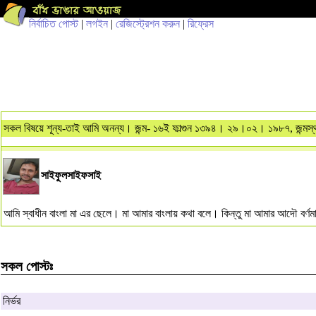
নির্বাচিত পোস্ট
|
লগইন
|
রেজিস্ট্রেশন করুন
|
রিফ্রেস
সকল বিষয়ে শূন্য-তাই আমি অনন্য। জন্ম- ১৬ই ফাল্গুন ১৩৯৪। ২৯।০২। ১৯৮৭, জন্মস্থ
সাইফুলসাইফসাই
আমি স্বাধীন বাংলা মা এর ছেলে। মা আমার বাংলায় কথা বলে। কিন্তু মা আমার আদৌ বর্ণ
সকল পোস্টঃ
নির্ভর