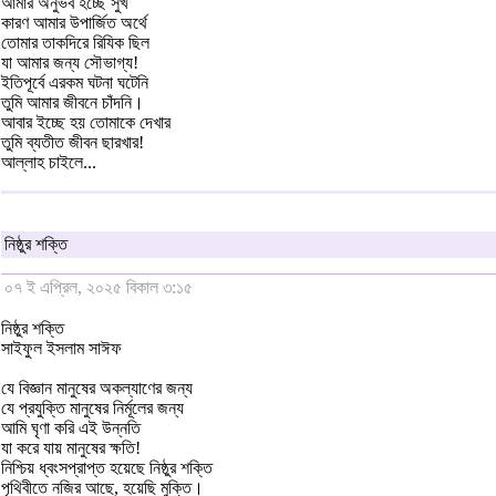
আমার অনুভব হচ্ছে সুখ
কারণ আমার উপার্জিত অর্থে
তোমার তাকদিরে রিযিক ছিল
যা আমার জন্য সৌভাগ্য!
ইতিপূর্বে এরকম ঘটনা ঘটেনি
তুমি আমার জীবনে চাঁদনি।
আবার ইচ্ছে হয় তোমাকে দেখার
তুমি ব্যতীত জীবন ছারখার!
আল্লাহ চাইলে...
নিষ্ঠুর শক্তি
০৭ ই এপ্রিল, ২০২৫ বিকাল ৩:১৫
নিষ্ঠুর শক্তি
সাইফুল ইসলাম সাঈফ
যে বিজ্ঞান মানুষের অকল্যাণের জন্য
যে প্রযুক্তি মানুষের নির্মূলের জন্য
আমি ঘৃণা করি এই উন্নতি
যা করে যায় মানুষের ক্ষতি!
নিশ্চিয় ধ্বংসপ্রাপ্ত হয়েছে নিষ্ঠুর শক্তি
পৃথিবীতে নজির আছে, হয়েছি মুক্তি।