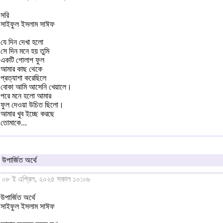
সরি
সাইফুল ইসলাম সাঈফ
যে দিন দেখা হলো
সে দিন মনে হয় তুমি
একটি গোলাপ ফুল
আমার কাছ থেকে
প্রত্যাশা করেছিলে
বোকা আমি আসেনি খেয়ালে।
পরে মনে হলো আমার
ফুল দেওয়া উচিত ছিলো।
আমার খুব ইচ্ছে করছে
তোমাকে...
উপার্জিত অর্থে
০৮ ই এপ্রিল, ২০২৫ সকাল ১০:০৬
উপার্জিত অর্থে
সাইফুল ইসলাম সাঈফ