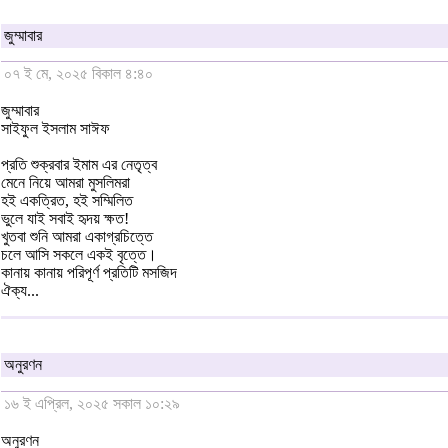
জুম্মাবার
০৭ ই মে, ২০২৫ বিকাল ৪:৪০
জুম্মাবার
সাইফুল ইসলাম সাঈফ
প্রতি শুক্রবার ইমাম এর নেতৃত্ব
মেনে নিয়ে আমরা মুসলিমরা
হই একত্রিত, হই সম্মিলিত
ভুলে যাই সবাই হৃদয় ক্ষত!
খুতবা শুনি আমরা একাগ্রচিত্তে
চলে আসি সকলে একই বৃত্তে।
কানায় কানায় পরিপূর্ণ প্রতিটি মসজিদ
ঐক্য...
অনুরণন
১৬ ই এপ্রিল, ২০২৫ সকাল ১০:২৯
অনুরণন