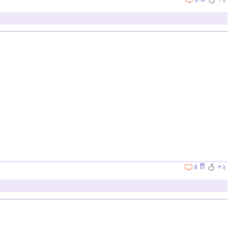
৪ টি
+২