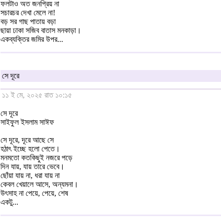
ফলটাও অত জনপ্রিয় না
সচারচর দেখা মেলে না!
বড় সর গাছ পাতায় বড়া
ছায়া ঢাকা সজিব বাতাস মনকাড়া।
একব্যক্তির জমির উপর...
সে দূরে
১১ ই মে, ২০২৫ রাত ১০:১৫
সে দূরে
সাইফুল ইসলাম সাঈফ
সে দূরে, দূরে আছে সে
হঠাৎ ইচ্ছে হলো পেতে।
মনমতো কতকিছুই নজরে পড়ে
দিন যায়, যায় তারে ভেবে।
ছোঁয়া যায় না, ধরা যায় না
কেবল খেয়ালে আসে, অন্যমনা।
উৎসাহ না পেয়ে, পেয়ে, শেষ
একটু...