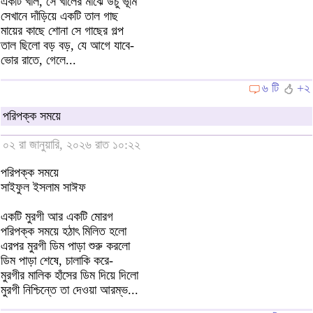
একটি খাল, সে খালের মাঝে উঁচু ভূমি
সেখানে দাঁড়িয়ে একটি তাল গাছ
মায়ের কাছে শোনা সে গাছের গল্প
তাল ছিলো বড় বড়, যে আগে যাবে-
ভোর রাতে, গেলে...
৬ টি
+২
পরিপক্ক সময়ে
০২ রা জানুয়ারি, ২০২৬ রাত ১০:২২
পরিপক্ক সময়ে
সাইফুল ইসলাম সাঈফ
একটি মুরগী আর একটি মোরগ
পরিপক্ক সময়ে হঠাৎ মিলিত হলো
এরপর মুরগী ডিম পাড়া শুরু করলো
ডিম পাড়া শেষে, চালাকি করে-
মুরগীর মালিক হাঁসের ডিম দিয়ে দিলো
মুরগী নিশ্চিন্তে তা দেওয়া আরম্ভ...