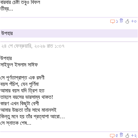
বারবার চেষ্টা তবুও বিফল
তীব্র...
১ টি
+০
উপহার
২৪ শে ফেব্রুয়ারি, ২০২৬ রাত ১:৩৭
উপহার
সাইফুল ইসলাম সাঈফ
সে পূর্ণতাপ্রাপ্ত এক রমণী
বয়স পঁচিশ, যেন পূর্ণিমা
আমার বয়স যদি ত্রিশ হত
তাহলে বয়সের ভারসাম্য থাকত!
কারণ এখন কিছুটা বেশী
আমার উচ্চতা তাঁর সাথে মানানসই
কিন্তু মনে হয় তাঁর প্রত্যাশা আরো…
সে স্নাতক শেষ...
৫ টি
+২