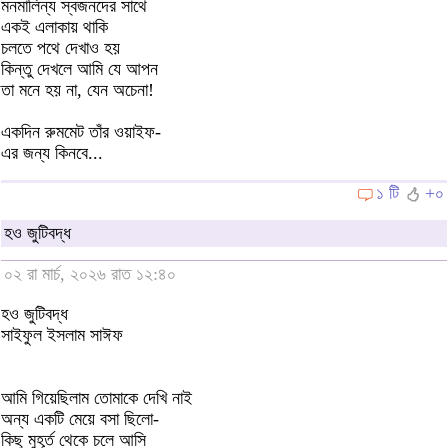
মনমালিন্য স্বজনদের সাথে
একই এলাকায় থাকি
চলতে পথে দেখাও হয়
কিন্তু দেখলে আমি যে আপন
তা মনে হয় না, যেন অচেনা!
একদিন রুমমেট তাঁর ওয়াইফ-
এর জন্য কিনবে...
১ টি
+০
হও জুটিবদ্ধ
০২ রা মার্চ, ২০২৬ রাত ১২:৪০
হও জুটিবদ্ধ
সাইফুল ইসলাম সাঈফ
আমি গিয়েছিলাম তোমাকে দেখি নাই
অন্য একটি মেয়ে বসা ছিলো-
কিছু মুহূর্ত থেকে চলে আসি