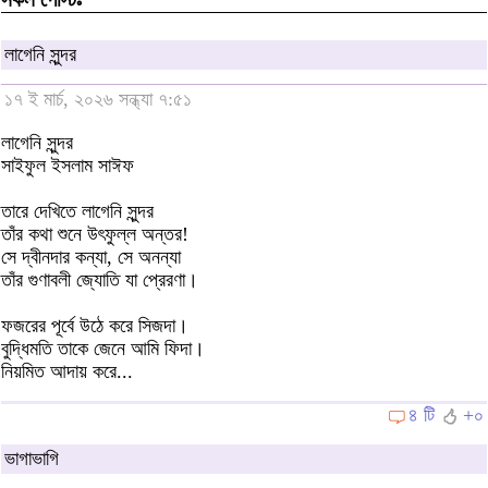
লাগেনি সুন্দর
১৭ ই মার্চ, ২০২৬ সন্ধ্যা ৭:৫১
লাগেনি সুন্দর
সাইফুল ইসলাম সাঈফ
তারে দেখিতে লাগেনি সুন্দর
তাঁর কথা শুনে উৎফুল্ল অন্তর!
সে দ্বীনদার কন্যা, সে অনন্যা
তাঁর গুণাবলী জ্যোতি যা প্রেরণা।
ফজরের পূর্বে উঠে করে সিজদা।
বুদ্ধিমতি তাকে জেনে আমি ফিদা।
নিয়মিত আদায় করে...
৪ টি
+০
ভাগাভাগি