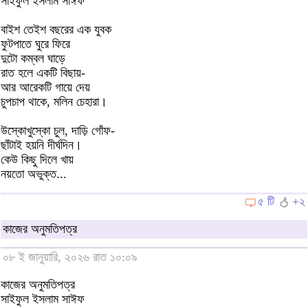
সাইফুল ইসলাম সাঈফ
বাইশ তেইশ বছরের এক যুবক
ফুটপাতে ঘুরে ফিরে
দুটো কম্বল ঘাড়ে
রাত হলে একটি বিছায়-
আর আরেকটি গায়ে দেয়
চুপচাপ থাকে, মলিন চেহারা।
উস্কোখুস্কো চুল, দাড়ি গোঁফ-
ছাঁটাই হয়নি দীর্ঘদিন।
কেউ কিছু দিলে খায়
নয়তো অভুক্ত...
৫ টি
+২
কাজের অনুমতিপত্র
০৮ ই জানুয়ারি, ২০২৬ রাত ১০:০৯
কাজের অনুমতিপত্র
সাইফুল ইসলাম সাঈফ