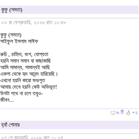
কুফু (সমতা)
০৩ রা ফেব্রুয়ারি, ২০২৬ রাত ১০:৪৮
কুফু (সমতা)
সাইফুল ইসলাম সাঈফ
রুচি , চাহিদা, বংশ, যোগ্যতা
হয়নি সমান সমান বা কাছাকাছি
আমি সামান্য, সামান্যই আছি
একলা থেকে হৃদ আনন্দ হারিয়েছি।
এখনো হয়নি কারো মনঃপূত
আমায় দেখে হয়নি কেউ অভিভূত!
উলটা পথে না চলে তবুও-
জীবন...
৬ টি
+২
হ্যাঁ শোনার
২৭ শে জানুয়ারি, ২০২৬ রাত ১১:২৪