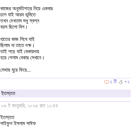
কাজের অনুমতিপত্র নিয়ে একবার
চলে যাই আরব ভূমিতে
তখন দেখতাম শুধু স্বপ্ন
বয়স ছিলো বিশ।
হাতের কাজ শিখে যাই
ছিলাম না তাতে দক্ষ।
তাই পড়ে যাই বেকায়দায়
হয়ে গেলাম বেকার সেখানে।
সেথায় ঘুরে ফিরে...
২ টি
+২
ইতস্তত
০৬ ই জানুয়ারি, ২০২৬ রাত ১১:৪৪
ইতস্তত
সাইফুল ইসলাম সাঈফ