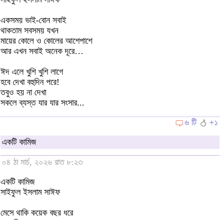
একসময় ভাই-বোন সবাই
থাকতাম সবসময় যখন
মায়ের কোলে ও কোলের আশেপাশে
আর এখন সবাই অনেক দূরে…
ঈদ এলে খুশি খুশি লাগে
হবে দেখা বহুদিন পরে!
তবুও হয় না দেখা
সকলে ব্যস্ত যার যার সংসার...
৬ টি
+১
একটি কামিজ
০৪ ঠা মার্চ, ২০২৬ রাত ৮:২৩
একটি কামিজ
সাইফুল ইসলাম সাঈফ
মেসে থাকি কয়েক বছর ধরে