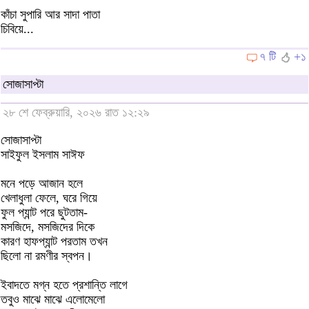
কাঁচা সুপারি আর সাদা পাতা
চিবিয়ে...
৭ টি
+১
সোজাসাপ্টা
২৮ শে ফেব্রুয়ারি, ২০২৬ রাত ১২:২৯
সোজাসাপ্টা
সাইফুল ইসলাম সাঈফ
মনে পড়ে আজান হলে
খেলাধুলা ফেলে, ঘরে গিয়ে
ফুল প্যান্ট পরে ছুটতাম-
মসজিদে, মসজিদের দিকে
কারণ হাফপ্যান্ট পরতাম তখন
ছিলো না রমণীর স্বপন।
ইবাদতে মগ্ন হতে প্রশান্তি লাগে
তবুও মাঝে মাঝে এলোমেলো