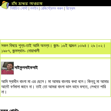
নির্বাচিত পোস্ট
|
লগইন
|
রেজিস্ট্রেশন করুন
|
রিফ্রেস
সকল বিষয়ে শূন্য-তাই আমি অনন্য। জন্ম- ১৬ই ফাল্গুন ১৩৯৪। ২৯।০২।
১৯৮৭, জন্মস্থান- নোয়াখালী
সাইফুলসাইফসাই
আমি স্বাধীন বাংলা মা এর ছেলে। মা আমার বাংলায় কথা বলে। কিন্তু মা আমার
আদৌ বর্ণমালা জানে না। তাই তো আমরা বাংলা ভাল ভাবে বলতে, লেখতে পারি
না।
সকল পোস্টঃ