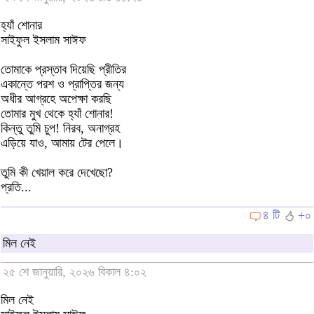
হ্যাঁ শোনার
সাইফুল ইসলাম সাঈফ
তোমাকে প্রস্তাব দিয়েছি প্রীতির
একান্তে পরশ ও প্রাপ্তির জন্য
অধীর আগ্রহে অপেক্ষা করছি
তোমার মুখ থেকে হ্যাঁ শোনার!
কিন্তু তুমি চুপ! নিরব, অনাগ্রহ
এড়িয়ে যাও, আমায় টের পেলে।
তুমি কী খেয়াল করে দেখেছো?
প্রতি...
৪ টি
+০
মিল নেই
২৫ শে জানুয়ারি, ২০২৬ বিকাল ৪:০২
মিল নেই