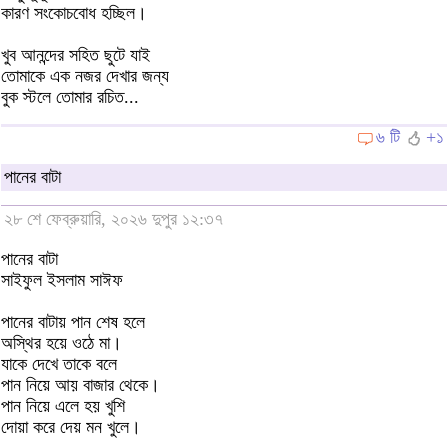
কারণ সংকোচবোধ হচ্ছিল।
খুব আনন্দের সহিত ছুটে যাই
তোমাকে এক নজর দেখার জন্য
বুক স্টলে তোমার রচিত...
৬ টি
+১
পানের বাটা
২৮ শে ফেব্রুয়ারি, ২০২৬ দুপুর ১২:৩৭
পানের বাটা
সাইফুল ইসলাম সাঈফ
পানের বাটায় পান শেষ হলে
অস্থির হয়ে ওঠে মা।
যাকে দেখে তাকে বলে
পান নিয়ে আয় বাজার থেকে।
পান নিয়ে এলে হয় খুশি
দোয়া করে দেয় মন খুলে।