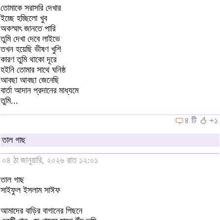
তোমাকে সরাসরি দেখার
ইচ্ছে হচ্ছিলো ‍খুব
অকস্মাৎ জানতে পারি
তুমি দেখা দেবে লাইভে
তখন হয়েছি ভীষণ খুশি
কারণ তুমি থাকো দূরে
হইনি তোমার সাথে ঘনিষ্ঠ
আবছা আবছা জেনেছি
বার্তা আদান প্রদানের মাধ্যমে
তুমি...
৪ টি
+১
তাল গাছ
০৪ ঠা জানুয়ারি, ২০২৬ রাত ১২:০১
তাল গাছ
সাইফুল ইসলাম সাঈফ
আমাদের বাড়ির বাগানের পিছনে