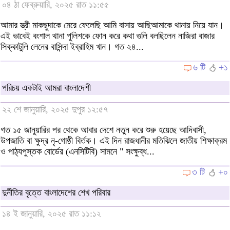
০৪ ঠা ফেব্রুয়ারি, ২০২৫ রাত ১১:৫৫
আমার স্ত্রী মাকছুদাকে মেরে ফেলেছি আমি বাসায় আছিআমাকে থানায় নিয়ে যান।
এই ভাবেই বংশাল থানা পুলিশকে ফোন করে কথা গুলি বলছিলেন নাজিরা বাজার
সিক্কাটুলি লেনের বাসিন্দা ইব্রাহিম খান। গত ২৪...
৬ টি
+১
পরিচয় একটাই আমরা বাংলাদেশী
২২ শে জানুয়ারি, ২০২৫ দুপুর ১২:৫৭
গত ১৫ জানুয়ারির পর থেকে আবার দেশে নতুন করে শুরু হয়েছে আদিবাসী,
উপজাতি বা ক্ষুদ্র নৃ-গোষ্ঠী বির্তক। এই দিন রাজধানীর মতিঝিলে জাতীয় শিক্ষাক্রম
ও পাঠ্যপুস্তক বোর্ডের (এনসিটিবি) সামনে " সংক্ষুব্ধ...
৩ টি
+০
দুর্নীতির বৃত্তে বাংলাদেশের শেখ পরিবার
১৪ ই জানুয়ারি, ২০২৫ রাত ১১:১২