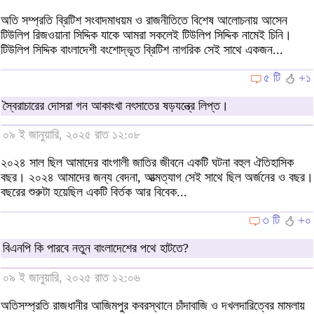
অতি সম্প্রতি ব্রিটিশ সংবাদমাধয়ম ও রাজনীতিতে বিশেষ আলোচনায় আসেন
টিউলিপ রিজওয়ানা সিদ্দিক যাকে আমরা সকলেই টিউলিপ সিদ্দিক নামেই চিনি।
টিউলিপ সিদ্দিক বাংলাদেশী বংশোদ্ভূত ব্রিটিশ নাগরিক সেই সাথে একজন...
৫ টি
+১
স্বৈরাচারের দোসরা গন আকাংখা নৎসাতের ষড়যন্ত্রে লিপ্ত।
০৯ ই জানুয়ারি, ২০২৫ রাত ১২:০৮
২০২৪ সাল ছিল আমাদের বাংগালী জাতির জীবনে একটি ঘটনা বহুল ঐতিহাসিক
বছর। ২০২৪ আমাদের জন্য বেদনা, আত্মত্যাগ সেই সাথে ছিল অর্জনের ও বছর।
বছরের শুরুটা হয়েছিল একটি বির্তক আর বিবেক...
৩ টি
+০
বিএনপি কি পারবে নতুন বাংলাদেশের পথে হাটতে?
০৯ ই জানুয়ারি, ২০২৫ রাত ১২:০৬
অতিসম্প্রতি রাজধানীর আজিমপুর কবরস্থানে চাঁদাবাজি ও দখলদারিত্বের মামলায়