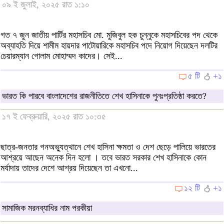
০৯ ই জুলাই, ২০২৫ রাত ১:১০
গত ৭ জুন জাতীয় পার্টির মহাসচিব মো. মুজিবুল হক চুন্নুকে মহাসচিবের পদ থেকে
অব্যাহতি দিয়ে শামীম হায়দার পাটোয়ারিকে মহাসচিব পদে নিয়োগ দিয়েছেন দলটির
চেয়ারম্যান গোলাম মোহাম্মদ কাদের। সেই...
৫ টি
+১
ভারত কি পারবে বাংলাদেশের রাজনীতিতে শেখ হাসিনাকে পুনঃপ্রতিষ্ঠা করতে?
১৭ ই ফেব্রুয়ারি, ২০২৫ রাত ১০:৩৫
ছাত্র-জনতার গনঅভ্যুত্থানে শেখ হাসিনা ক্ষমতা ও দেশ ছেড়ে পালিয়ে ভারতের
আশ্রয়ে আছেন অনেক দিন হলো । তবে ভারত সরকার শেখ হাসিনাকে কোন
মর্যাদায় তাদের দেশে আশ্রয় দিয়েছেন তা এখনো...
১২ টি
+১
সামাজিক মরনব্যাধির নাম পরকীয়া