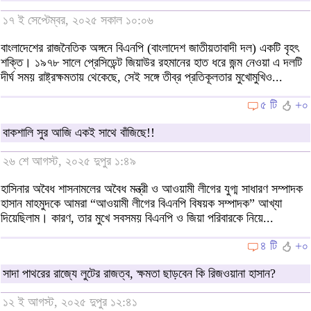
১৭ ই সেপ্টেম্বর, ২০২৫ সকাল ১০:০৬
​বাংলাদেশের রাজনৈতিক অঙ্গনে বিএনপি (বাংলাদেশ জাতীয়তাবাদী দল) একটি বৃহৎ
শক্তি। ১৯৭৮ সালে প্রেসিডেন্ট জিয়াউর রহমানের হাত ধরে জন্ম নেওয়া এ দলটি
দীর্ঘ সময় রাষ্ট্রক্ষমতায় থেকেছে, সেই সঙ্গে তীব্র প্রতিকূলতার মুখোমুখিও...
৫ টি
+০
বাকশালি সুর আজি একই সাথে বাঁজিছে!!
২৬ শে আগস্ট, ২০২৫ দুপুর ১:৪৯
হাসিনার অবৈধ শাসনামলের অবৈধ মন্ত্রী ও আওয়ামী লীগের যুগ্ম সাধারণ সম্পাদক
হাসান মাহমুদকে আমরা “আওয়ামী লীগের বিএনপি বিষয়ক সম্পাদক” আখ্যা
দিয়েছিলাম। কারণ, তার মুখে সবসময় বিএনপি ও জিয়া পরিবারকে নিয়ে...
৪ টি
+০
সাদা পাথরের রাজ্যে লুটের রাজত্ব, ক্ষমতা ছাড়বেন কি রিজওয়ানা হাসান?
১২ ই আগস্ট, ২০২৫ দুপুর ১২:৪১