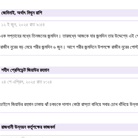
জেমিনাই, অর্থাৎ মিথুন রাশি
১২ ই জুন, ২০২৫ রাত ৯:৫৪
এক সপ্তাহের মধ্যে তিনজনের জন্মদিন। তারমধ্যে আজকে যার জন্মদিন তার উদ্দেশ্যে এই প
রাজীব নুরের বড় মেয়ে পরীর জন্মদিন ৬ জুন। আগে পরীর জন্মদিনে উপলক্ষে রাজীব নুরের পোস
শহীদ প্রেসিডেন্ট জিয়াউর রহমান
২৪ শে এপ্রিল, ২০২৫ রাত ৮:২৪
চাইলে জিয়াউর রহমান ঢাকায় ঝাঁ চকচকে দালান কোঠা রাস্তা বানিয়ে সবার চোখ ধাঁধিয়ে উন্ন
রাজধানী উন্নয়ন কর্তৃপক্ষের কাজকর্ম