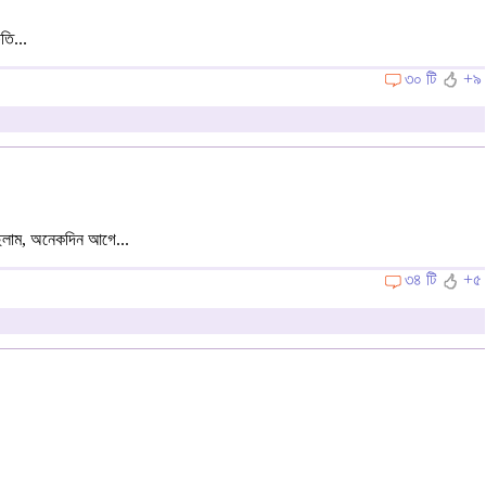
তি...
৩০ টি
+৯
ছিলাম, অনেকদিন আগে...
৩৪ টি
+৫