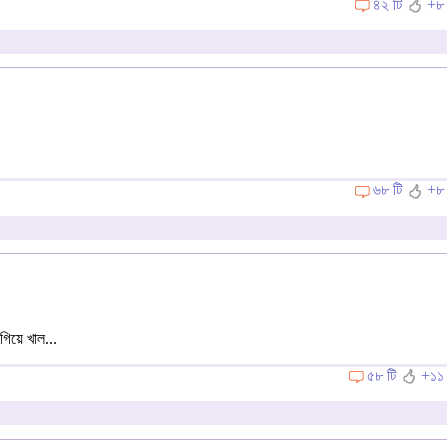
৪২ টি
+৮
৬৮ টি
+৮
িয়ে খাল...
৫৮ টি
+১১