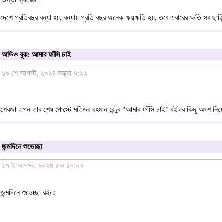
দেশে প্রতিবছর বন্যা হয়, বন্যায় প্রতি বছর অনেক ক্ষয়ক্ষতি হয়, তবে এবারের ক্ষতি সব ছ
অডিও বুক: আমার ফাঁসি চাই
১৯ শে আগস্ট, ২০২৪ সন্ধ্যা ৭:২২
শেরজা তপন তার শেষ পোস্টে মতিউর রহমান রেন্টুর "আমার ফাঁসি চাই" বইটার কিছু অংশ
জন্মদিনে শুভেচ্ছা
১৭ ই আগস্ট, ২০২৪ রাত ১০:০২
জন্মদিনে শুভেচ্ছা রইল: