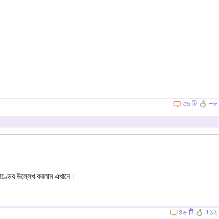
৩৬ টি
+৮
াকাণ্ডের উল্লেখ করলাম এখানে।
৪৬ টি
+১২