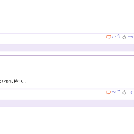
৩১ টি
+৩
ে এলো, হিসাব...
৩০ টি
+৫