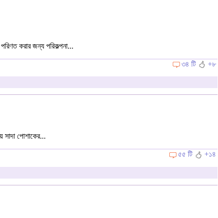
রিণত করার জন্য পরিকল্পনা...
৩৪ টি
+৮
়ে সাদা পোশাকের...
৫৫ টি
+১৪