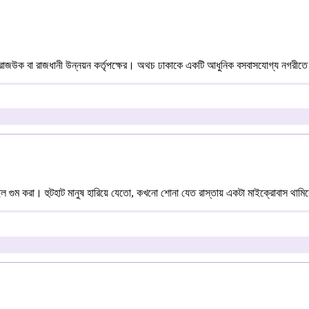
 রাজউক বা রাজধানী উন্নয়ন কর্তৃপক্ষের। অথচ ঢাকাকে একটি আধুনিক বসবাসযোগ্য নগরীতে প
ল গুম করা। হুটহাট মানুষ হারিয়ে যেতো, কখনো শোনা যেত রাস্তায় একটা মাইক্রোবাস থামিয