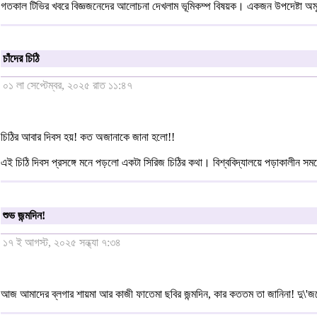
গতকাল টিভির খবরে বিজ্ঞজনেদের আলোচনা দেখলাম ভূমিকম্প বিষয়ক। একজন উপদেষ্টা অমূল
চাঁদের চিঠি
০১ লা সেপ্টেম্বর, ২০২৫ রাত ১১:৪৭
চিঠির আবার দিবস হয়! কত অজানাকে জানা হলো!!
এই চিঠি দিবস প্রসঙ্গে মনে পড়লো একটা সিরিজ চিঠির কথা। বিশ্ববিদ্যালয়ে পড়াকালীন সময়
শুভ জন্মদিন!
১৭ ই আগস্ট, ২০২৫ সন্ধ্যা ৭:৩৪
আজ আমাদের ব্লগার শায়মা আর কাজী ফাতেমা ছবির জন্মদিন, কার কততম তা জানিনা! দু\'জনে