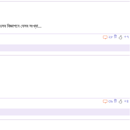
সব বিজ্ঞাপনে যেসব সংখ্যা...
২৮ টি
+৭
৩৯ টি
+৪