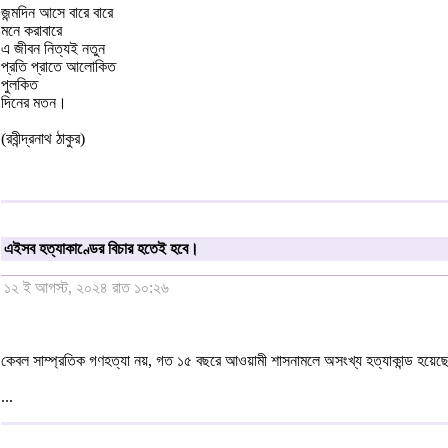
জন্মদিন আসে বারে বারে
মনে করাবারে
এ জীবন নিত্যই নতুন
প্রতি প্রাতে আলোকিত
পুলকিত
দিনের মতন।
(রবীন্দ্রনাথ ঠাকুর)
এইসব হত্যাকাণ্ডের বিচার হতেই হবে।
১২ ই আগস্ট, ২০২৪ রাত ১০:২৬
কেবল সাম্প্রতিক গণহত্যা নয়, গত ১৫ বছরে আওয়ামী শাসনামলে অসংখ্য হত্যাকান্ড হয়েছ
...