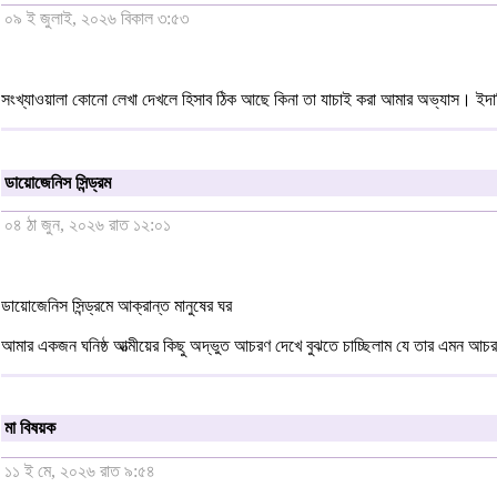
০৯ ই জুলাই, ২০২৬ বিকাল ৩:৫৩
সংখ্যাওয়ালা কোনো লেখা দেখলে হিসাব ঠিক আছে কিনা তা যাচাই করা আমার অভ্যাস। ইদানিং ব
ডায়োজেনিস সিন্ড্রম
০৪ ঠা জুন, ২০২৬ রাত ১২:০১
ডায়োজেনিস সিন্ড্রমে আক্রান্ত মানুষের ঘর
আমার একজন ঘনিষ্ঠ আত্মীয়ের কিছু অদ্ভুত আচরণ দেখে বুঝতে চাচ্ছিলাম যে তার এমন আচ
মা বিষয়ক
১১ ই মে, ২০২৬ রাত ৯:৫৪