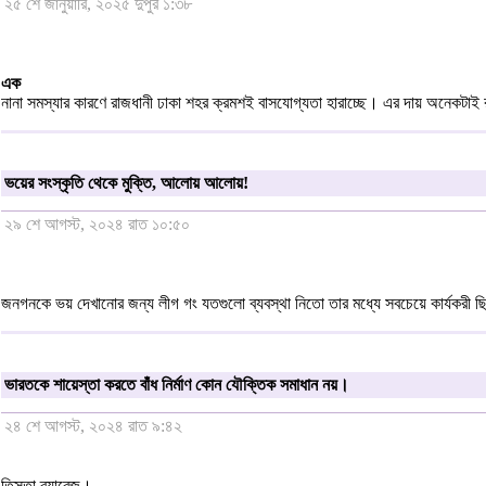
২৫ শে জানুয়ারি, ২০২৫ দুপুর ১:৩৮
এক
নানা সমস্যার কারণে রাজধানী ঢাকা শহর ক্রমশই বাসযোগ্যতা হারাচ্ছে। এর দায় অনেকটাই
ভয়ের সংস্কৃতি থেকে মুক্তি, আলোয় আলোয়!
২৯ শে আগস্ট, ২০২৪ রাত ১০:৫০
জনগনকে ভয় দেখানোর জন্য লীগ গং যতগুলো ব্যবস্থা নিতো তার মধ্যে সবচেয়ে কার্যকরী ছি
ভারতকে শায়েস্তা করতে বাঁধ নির্মাণ কোন যৌক্তিক সমাধান নয়।
২৪ শে আগস্ট, ২০২৪ রাত ৯:৪২
তিস্তা ব্যারেজ।