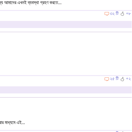
্য আমাদের এখনই ব্যবস্থা গ্রহণ করতে...
৩২ টি
+৮
২৫ টি
+২
ার মাধ্যমে এই...