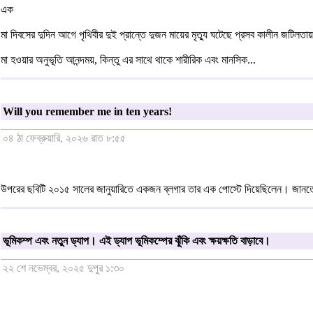
এক
মা দিবসের দুদিন আগে পৃথিবীর দুই প্রান্তে দুজন মায়ের মৃত্যু ঘটেছে প্রসব কালীন জটি
মা হওয়ার অনুভূতি আনন্দময়, কিন্তু এর সাথে থাকে শারীরিক এবং মানসিক...
Will you remember me in ten years!
০৪ ঠা ফেব্রুয়ারি, ২০২৬ রাত ৮:৫৫
উপরের ছবিটি ২০১৫ সালের জানুয়ারিতে একজন ব্লগার তার এক পোস্টে দিয়েছিলেন। জানত
ভূমিকম্প এবং নতুন ড্যাপ। এই ড্যাপ ভূমিকম্পের ঝুঁকি এবং ক্ষয়ক্ষতি বাড়াবে।
২২ শে নভেম্বর, ২০২৫ দুপুর ১:৩০