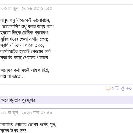
০৩ রা জুন, ২০২৬ রাত ১১:৫৪
মানুষ শুধু নিজেকেই ভালোবাসে,
"ভালোবাসি" শুধু বলার জন্য বলা!
হয়তো নিছক জৈবিক প্রতারণা,
সুবিধাবাদের তেলা মাথায় তেল;
স্বার্থ যদিও না থাকে তাতে,
কর্পোরেটের হাতেই প্রেমের চাবি—
স্বার্থের কাছে প্রেমের পরাজয়!
অন্যের কথা যতই লাগুক মিঠা,
যায় না তাতে...
২ টি
+০
অযোগ্যতার পুরস্কার
০২ রা জুন, ২০২৬ রাত ১১:৫০
অযোগ্য লোকের ভোগ্য পণ্যে সুদ,
সুদের উপর সুদ!