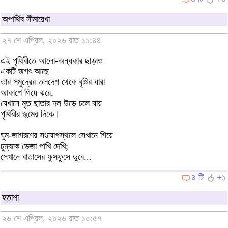
অপার্থিব সীমারেখা
২৭ শে এপ্রিল, ২০২৬ রাত ১১:৪৪
এই পৃথিবীতে আলো-অন্ধকার ছাড়াও
একটি জগৎ আছে—
তার সমুদ্রের তলদেশ থেকে বৃষ্টির ধারা
আকাশে গিয়ে ঝরে,
যেখানে মৃত ছাতার দল উড়ে চলে যায়
পৃথিবীর জন্মের দিকে।
​ঘুম-জাগরণের সংযোগস্থলে সেখানে গিয়ে
চুম্বকে ভেজা পাখি দেখি;
সেখানে বাতাসের ফুসফুসে ডুবে...
৪ টি
+১
হতাশা
২৬ শে এপ্রিল, ২০২৬ রাত ১০:৫৭