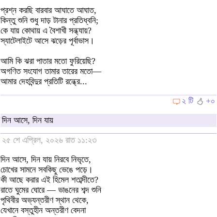
প্রশ্ন করছি বারবার আঘাতে আঘাত,
কিন্তু শুনি শুধু দাড় টানার প্রতিধ্বনি;
কে যায় কোথায় এ বৈশাখী সন্ধ্যায়?
স্যাটেলাইটে আসে ঝড়ের পূর্বাভাস।
আমি কি ঝরা পাতার মতো ফুরিয়েছি?
অগণিত সংযোগ তামার তারের মতো—
আমার দেহবিন্দুর প্রতিটি রন্ধ্রে...
২ টি
+০
দিন আসে, দিন যায়
২৫ শে এপ্রিল, ২০২৬ রাত ১১:২৩
দিন আসে, দিন যায় নিরবে নিভৃতে,
চোখের সামনে সবকিছু ভেঙে পড়ে।
কী আছে করার এই হিমেল শতাব্দীতে?
রাতে ঘুমের ঘোরে — ভাঙনের শব্দ শুনি
পৃথিবীর অভ্যন্তরীণ স্থান থেকে,
যেখানে বস্তুহীন অন্তরীণ বেদনা