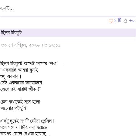
একটি...
১ টি
+০
ছিন্ন চিরকুট
৩০ শে এপ্রিল, ২০২৬ রাত ১২:১১
ছিন্ন চিরকুটে অস্পষ্ট অক্ষরে লেখা —
"একবারই আমরা ঘুমাই
শুধু একবার।
সেই একবারের আয়োজনে
জেগে রই সারাটা জীবন!"
চেনা কথাকেই মনে হলো
অচেনার পটভূমি।
একটু দূরেই দশটি ভোঁতা পেন্সিল।
ঘষে ঘষে যা মিহি করা হয়েছে,
তারপর ফেলে দেওয়া হয়েছে...