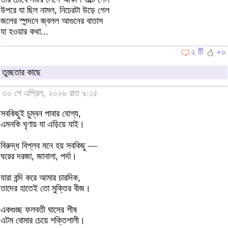
উপরে যা ছিল নামল, নিচেরটা উড়ে গেল
জলের স্পন্দনে জ্বলল আগুনের বাতাস
যা হওয়ার কথা...
২ টি
+০
তুচ্ছতার কাছে
৩০ শে এপ্রিল, ২০২৬ রাত ৯:১৫
সবকিছুই চুম্বন পাবার যোগ্য,
এমনকি ঘৃণায় যা এড়িয়ে যাই।
বিরুদ্ধ বিপ্লব মনে হয় সবকিছু —
ঘরের দরজা, জানালা, পর্দা।
যারা বন্দি করে আমার চারদিক,
তাদের হাতেই তো মুক্তির বীজ।
একগুচ্ছ ফলবতী ঘাসের শীষ
এটম বোমার চেয়ে শক্তিশালী।