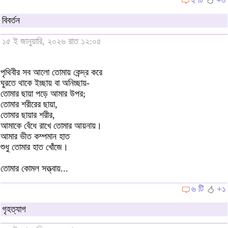
বিবর্তন
১৫ ই জানুয়ারি, ২০২৬ রাত ১২:০৫
পৃথিবীর সব আলো তোমায় কেন্দ্র করে
ঘুরতে থাকে ইচ্ছায় বা অনিচ্ছায়-
তোমার ছায়া পড়ে আমার উপর;
তোমার শরীরের ছায়া,
তোমার ছায়ার শরীর,
আমাকে বেঁধে রাখে তোমার আয়নায়।
আমার ভীত কম্পমান হাত
শুধু তোমার হাত খোঁজে।
তোমার কোমল সত্ত্বায়...
৬ টি
+১
গৃহত্যাগ