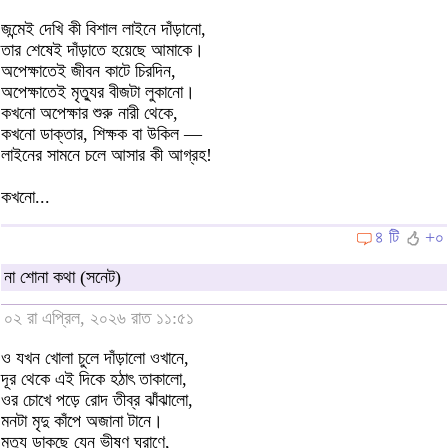
জন্মেই দেখি কী বিশাল লাইনে দাঁড়ানো,
তার শেষেই দাঁড়াতে হয়েছে আমাকে।
অপেক্ষাতেই জীবন কাটে চিরদিন,
অপেক্ষাতেই মৃত্যুর বীজটা লুকানো।
কখনো অপেক্ষার শুরু নারী থেকে,
কখনো ডাক্তার, শিক্ষক বা উকিল —
লাইনের সামনে চলে আসার কী আগ্রহ!
কখনো...
৪ টি
+০
না শোনা কথা (সনেট)
০২ রা এপ্রিল, ২০২৬ রাত ১১:৫১
ও যখন খোলা চুলে দাঁড়ালো ওখানে,
দূর থেকে এই দিকে হঠাৎ তাকালো,
ওর চোখে পড়ে রোদ তীব্র ঝাঁঝালো,
মনটা মৃদু কাঁপে অজানা টানে।
মৃত্যু ডাকছে যেন ভীষণ ঘ্রাণে,