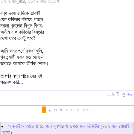
১২ ই জানুয়ারি, ২০২৬ রাত ১০:১৭
বন্ধ দরজার দিকে তাকাই
যেন কবিতার বইয়ের পচ্ছদ,
দরজা খুললেই বিপুল বিশ্ব-
অসীম এক কবিতার বিস্তার
দেখা যাবে একটু পরেই।
আমি সন্তপর্ণে দরজা খুলি,
গৃহত্যাগী হবার মত জোছনা
ডাকছে আমাকে তীর্যক শোক।
তারপর নগ্ন পায়ে বের হই
প্রবেশ করি...
৪ টি
+০
১
২
৩
৪
৫
৬
>
>> ›
অনলাইনে আছেনঃ
১১
জন ব্লগার ও
৬৭৩
জন ভিজিটর (৪০২ জন মোবাইল
থেকে)