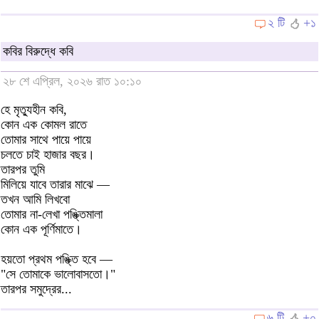
২ টি
+১
কবির বিরুদ্ধে কবি
২৮ শে এপ্রিল, ২০২৬ রাত ১০:১০
হে মৃত্যুহীন কবি,
কোন এক কোমল রাতে
তোমার সাথে পায়ে পায়ে
চলতে চাই হাজার বছর।
তারপর তুমি
মিলিয়ে যাবে তারার মাঝে —
তখন আমি লিখবো
তোমার না-লেখা পঙ্ক্তিমালা
কোন এক পূর্ণিমাতে।
হয়তো প্রথম পঙ্ক্তি হবে —
"সে তোমাকে ভালোবাসতো।"
তারপর সমুদ্রের...
৬ টি
+০