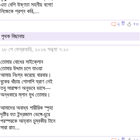
এত বেশি উষ্ণতা সহনীয় বলো!
নিজেকে প্রশ্ন করি,...
২ টি
+০
পৃথক বিছানায়
২৮ শে ফেব্রুয়ারি, ২০২৬ সন্ধ্যা ৭:২০
তোমার বোধের সাইক্লোন
তোমার উদ্দাম চলে যাওয়া
আমায় নিঃস্ব করেছে বারবার।
বুকের খাঁচায় গোলাপি ঘ্রাণ নেই
তবু সারাক্ষণ অনুভবে ভাসে—
অন্ধকারে ম্লান মুখ তোমার।
আমাদের অবাধ্য শারীরিক স্পৃহা
দৃষ্টির যত ইন্দ্রজাল ভেঙ্গে-চুরে
পরস্পরকে আহ্বান চুম্বকীয় টানে
সারা রাত...
২ টি
+০