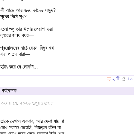
কী আছে আর হৃদয় ভাণ্ডে মজুদ?
সুখের পিঠে সুখ?
হলো শুধু তার ঋণের পেয়ালা ভরা
ব্যয়ের জন্য ব্যয়—
প্রয়োজনের মাঠে বেদনা বিধুর খরা
ঝরা পাতার ঝরা—
হঠাৎ করে যে লোকটা...
২ টি
+০
পর্যবেক্ষক
০৩ রা মে, ২০২৬ দুপুর ১২:৩৮
তাকে দেখলে একবার, আর ফেরা যায় না
চোখ সরাতে চেয়েছি, নিয়ন্ত্রণ রইল না
তার চোখে নজর লেগে আকাশ উল্টে গেল