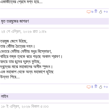
একাকীত্বের প্রেমে মগ্ন হয়ে...
৬ টি
+০
মৃত তরমুজের জাগরণ
২৪ শে এপ্রিল, ২০২৬ রাত ১:৪৯
তরমুজ জেগে উঠছে,
তার বোঁটায় চৈত্রের দহন।
ভেতরে ফোঁটায় ফোঁটায় মধুর বিস্ফোরণ,
বাহিরে শুষ্ক ত্বকে ঝরে পড়ছে অকাল শ্রাবণ।
হৃদয়ে তার ছন্দের দ্বন্দ্ব ফুটছে,
দ্বন্দ্বের মাঝে মহাকালের অসীম স্পন্দন।
এক মহাকাশ থেকে অন্য মহাকাশে ছুটছে
উন্নত শিরে...
৪ টি
+০
লাইন
১৮ ই এপ্রিল, ২০২৬ বিকাল ৫:৩৩