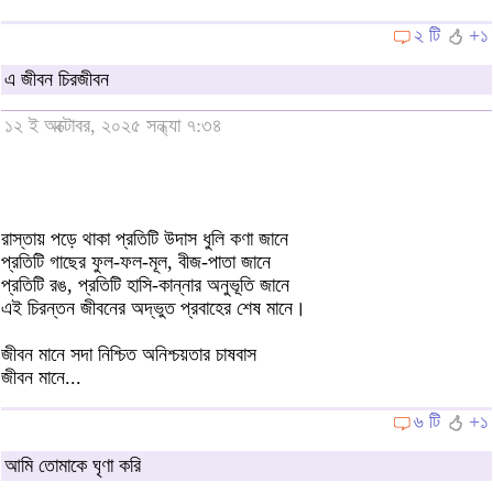
২ টি
+১
এ জীবন চিরজীবন
১২ ই অক্টোবর, ২০২৫ সন্ধ্যা ৭:৩৪
রাস্তায় পড়ে থাকা প্রতিটি উদাস ধুলি কণা জানে
প্রতিটি গাছের ফুল-ফল-মূল, বীজ-পাতা জানে
প্রতিটি রঙ, প্রতিটি হাসি-কান্নার অনুভূতি জানে
এই চিরন্তন জীবনের অদ্ভুত প্রবাহের শেষ মানে।
জীবন মানে সদা নিশ্চিত অনিশ্চয়তার চাষবাস
জীবন মানে...
৬ টি
+১
আমি তোমাকে ঘৃণা করি