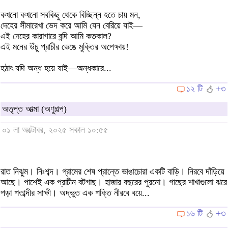
কখনো কখনো সবকিছু থেকে বিচ্ছিন্ন হতে চায় মন,
দেহের সীমারেখা ভেদ করে আমি যেন বেরিয়ে যাই—
এই দেহের কারাগারে বন্দি আমি কতকাল?
এই মনের উঁচু প্রাচীর ভেঙে মুক্তির অপেক্ষায়!
হঠাৎ যদি অন্ধ হয়ে যাই—অন্ধকারে...
১২ টি
+৩
অতৃপ্ত আত্মা (অণুগল্প)
০১ লা অক্টোবর, ২০২৫ সকাল ১০:৫৫
রাত নিঝুম। নিঃশব্দ। গ্রামের শেষ প্রান্তে ভাঙাচোরা একটি বাড়ি। নিরবে দাঁড়িয়ে
আছে। পাশেই এক প্রাচীন বটগাছ। হাজার বছরের পুরনো। গাছের শাখাগুলো ঝরে
পড়া শতাব্দীর সাক্ষী। অদ্ভুত এক শক্তি নীরবে বয়ে...
১৬ টি
+৩