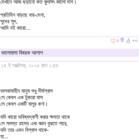
যেখানে আজ ছড়ানো কত কুৎসিৎ কালো দাগ।
প্রতিদিন বাড়ছে ধার-দেনা,
সুদের সুদ,
আমি নই কারো...
২ টি
+০
ভালোবাসা বিষয়ক আলাপ
১৪ ই অক্টোবর, ২০২৫ রাত ১:৪৪
ভালবাসাহীন মানুষ শুধু দীর্ঘশ্বাস
সে কেবল এক টুকরো ঘাস
সে কেবল একটি বালুর কণা।
যদি কারো ভবিষ্যদ্বাণী করার ক্ষমতা থাকে
সে সমস্ত রহস্য এবং জ্ঞান বুঝতে পারে,
যদি তার এমন বিশ্বাস থাকে-
যা...