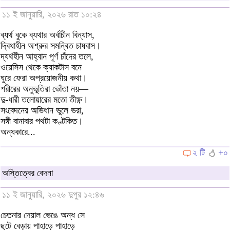
১১ ই জানুয়ারি, ২০২৬ রাত ১০:২৪
ব্যর্থ বুকে ব্যথার অর্বাচীন বিন্যাস,
দ্বিধাহীন অশ্রুর সমন্বিত চাষবাস।
দ্যর্থহীন আহ্বান পূর্ণ চাঁদের তলে,
ওয়েসিস থেকে ক্যাকটাস বনে
ঘুরে ফেরা অপ্রয়োজনীয় কথা।
শরীরের অনুভূতিরা ভোঁতা নয়—
দু-ধারী তলোয়ারের মতো তীক্ষ্ণ।
সংবেদনের অভিধান ভুলে ভরা,
সঙ্গী বানাবার পথটা কণ্টকিত।
অন্ধকারে...
২ টি
+০
অস্তিত্বের বেদনা
১১ ই জানুয়ারি, ২০২৬ দুপুর ১২:৪৬
চেতনার দেয়াল ভেঙে অন্ধ সে
ছুটে বেড়ায় পাহাড়ে পাহাড়ে