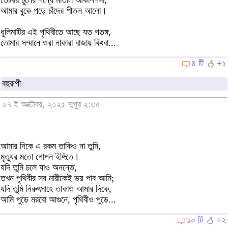
তোমার‌ চুলের গন্ধে মাতাল আকাশগঙ্গা;
আমার বুকে পড়ে চাঁদের শীতল আলো।
ধূলিমাটির এই পৃথিবীতে আছে যত পতঙ্গ,
তোমার সম্মানে ওরা নাকারা বাজায় কিংবা...
৪ টি
+১
বহুরূপী
০৭ ই অক্টোবর, ২০২৫ দুপুর ২:৩৫
আমার দিকে এ রকম তাকিও না তুমি,
মৃত্যুর মতো গোপন ইঙ্গিতে।
যদি তুমি চলে যাও অনন্তে,
তখন পৃথিবীর সব নারীকেই ভয় পাব আমি;
যদি তুমি নিরুৎসাহে তাকাও আমার দিকে,
আমি পুড়ে মরবো আগুনে, পৃথিবীও পুড়ে...
১০ টি
+২