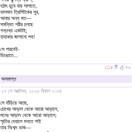
হঠাৎ ডুবে যায় সালাতে,
ভাসমান ত্রিপিটকের সুর,
আবার অন্য মত—
সমন্বিত শরীর চলছে
গন্তব্য একটাই;
হাহাকার জাগানো পথ!
সে পারবেই-
ডিঙোতে...
৫ টি
+০
অসমাপ্ত
২৭ শে অক্টোবর, ২০২৫ বিকাল ৩:৩৪
সে দাঁড়িয়ে আছে,
চোখের আড়াল থেকে আরো আড়ালে,
মনের আড়াল থেকে আরো আড়ালে;
স্মৃতির দেয়ালে শুনতে পাই
তার নিঃশব্দ ডাক—