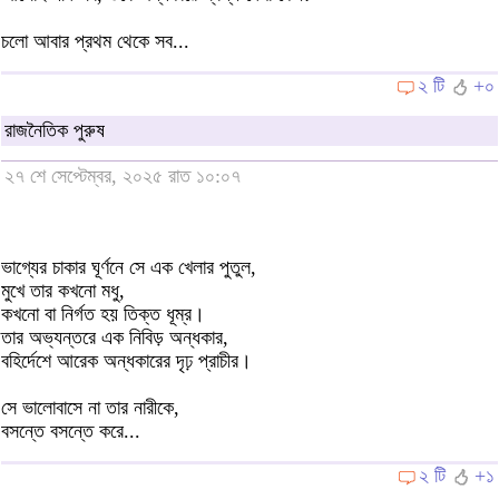
চলো আবার প্রথম থেকে সব...
২ টি
+০
রাজনৈতিক পুরুষ
২৭ শে সেপ্টেম্বর, ২০২৫ রাত ১০:০৭
ভাগ্যের চাকার ঘূর্ণনে সে এক খেলার পুতুল,
মুখে তার কখনো মধু,
কখনো বা নির্গত হয় তিক্ত ধূম্র।
তার অভ্যন্তরে এক নিবিড় অন্ধকার,
বহির্দেশে আরেক অন্ধকারের দৃঢ় প্রাচীর।
সে ভালোবাসে না তার নারীকে,
বসন্তে বসন্তে করে...
২ টি
+১