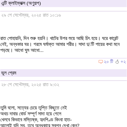
এন্টি ক্লাইম্যাক্স (অণুগল্প)
২৯ শে সেপ্টেম্বর, ২০২৫ রাত ১০:১৬
রাত পোহায়নি, দিন শুরু হয়নি। খাটের উপর শুয়ে আছি চিৎ হয়ে। ঘরে কারেন্ট
নেই, অন্ধকার ঘর। গরমে ঘর্মাক্ত আমার শরীর। সাদা দু\'টি পায়ের কথা মনে
পড়ছে। আধো ঘুম আধো...
২০ টি
+২
ভুল প্রেম
২৮ শে সেপ্টেম্বর, ২০২৫ রাত ৯:৩২
তুমি বলো, সত্যের চেয়ে তৃপ্তি কিছুতে নেই
অথচ দাবার বোর্ড সম্পূর্ণ সাদা হয়ে গেলে
খেলবে কিভাবে মস্তিষ্ক, হৃদপিণ্ড কিংবা হাত-
আলোই যদি সব, তবে অন্ধকারে স্বপ্ন দেখা কেন?