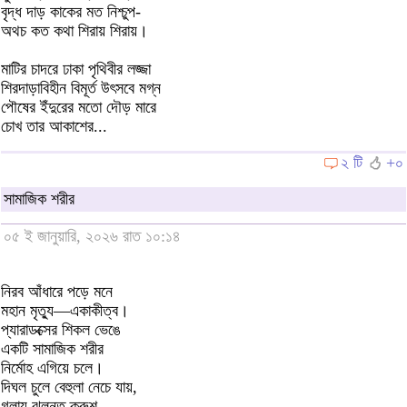
বৃদ্ধ দাড় কাকের মত নিশ্চুপ-
অথচ কত কথা শিরায় শিরায়।
মাটির চাদরে ঢাকা পৃথিবীর লজ্জা
শিরদাড়াবিহীন বিমূর্ত উৎসবে মগ্ন
পৌষের ইঁদুরের মতো দৌড় মারে
চোখ তার আকাশের...
২ টি
+০
সামাজিক শরীর
০৫ ই জানুয়ারি, ২০২৬ রাত ১০:১৪
নিরব আঁধারে পড়ে মনে
মহান মৃত্যু—একাকীত্ব।
প্যারাডক্সের শিকল ভেঙে
একটি সামাজিক শরীর
নির্মোহ এগিয়ে চলে।
দিঘল চুলে বেহুলা নেচে যায়,
গলায় ঝুলন্ত ক্রুশ,