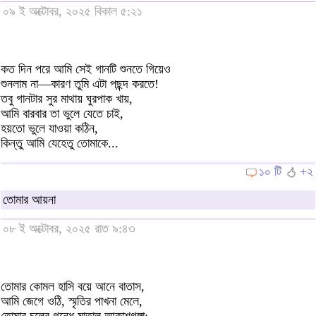
০৯ ই অক্টোবর, ২০২৫ বিকাল ৫:২১
কত দিন পরে আমি সেই গানটি শুনতে গিয়েও
শুনলাম না—কারণ তুমি এটা পছন্দ করতে!
তবু গানটার সুর মাথায় ঘুরপাক খায়,
আমি বারবার তা ভুলে যেতে চাই,
হয়তো ভুলে যাওয়া কঠিন,
কিন্তু আমি যেহেতু তোমাকে...
১০ টি
+২
তোমার আয়না
০৮ ই অক্টোবর, ২০২৫ রাত ৯:৪৩
তোমার কোমল হাসি বয়ে‌ আনে বাতাস,
আমি জেগে ওঠি, স্মৃতির পাখনা মেলে,