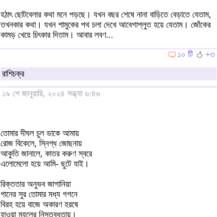
হঠাৎ ছোটবেলার কথা মনে পড়ছে। যখন বছর শেষে নানা বাড়িতে বেড়াতে যেতাম,
তখনকার কথা। যখন শামুকের পথ চলা দেখে আবেগাপ্লুত হয়ে যেতাম। জোঁকের
কামড় খেয়ে চিৎকার দিতাম। আবার লবণ...
১০ টি
+৩
রাশিচক্র
১৯ শে জানুয়ারি, ২০২৪ সন্ধ্যা ৬:৪৬
তোমার দীঘল চুল ডাকে আমায়
রোজ বিকেলে, স্নিগ্ধ জোছনায়
আকুতি জানালে, কাতর করুণ স্বরে
এলোমেলো হয়ে আমি- ছুটে যাই।
রিক্ততার অনুভব জাগানিয়া
গানের সুর তোমার মধ্য গগনে
বিরহ হয়ে বাজে অকারণ হরষে
হাওয়া মহলের নিস্তব্ধতায়।