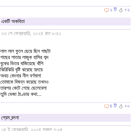
২ টি
+২
একটি অকবিতা
২৩ শে ফেব্রুয়ারি, ২০২৪ রাত ৮:৫১
লাল লাল ফুলে ছেয়ে ছিল গাছটা
গাছের পাতার লাজুক হাসির শব্দ
বুকের ভিতর বাজিয়েছে বাঁশি
ঝিরিঝিরি বৃষ্টি ঝরেছে হৃদয়ে
অথচ বেদনার নীল বর্ণমালা
তোমাকে বিষন্ন করেছে তখনও
তারপর কেটে গেছে ছেলেবেলা
তুমি ভেজা ঠাণ্ডায় কথা...
৪ টি
+০
প্রেম বন্দনা
১৪ ই ফেব্রুয়ারি, ২০২৪ সকাল ৭:০৪