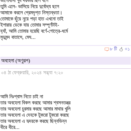
ভালোবাসা খুব দরকার ছিল বলে
তুমি এলে- ভাসিয়ে নিয়ে দুর্বোধ্য ছলে
আমাকে করলে প্রেমদৃপ্ত নিস্তব্ধতা।
তোমাকে ছুঁয়ে নুয়ে পড়া হাত এখনো তাই
ইশারায় ডেকে যায় তোমার সম্পূর্ণটাই-
হ্যাঁ, আমি তোমার হয়েছি বর্ণে-গোত্রে-ধর্মে
মৃদুমন্দ বাতাসে, মেঘ...
৮ টি
+১
অবহেলা (অণুগল্প)
০৪ ঠা ফেব্রুয়ারি, ২০২৪ সন্ধ্যা ৭:২০
আমি নিঃশ্বাস নিতে চাই না
তার অবহেলা বিকল করছে আমার শ্বসনতন্ত্র
তার অবহেলা চুরমার করছে আমার মাথার খুলি
তার অবহেলা এ দেহকে টুকরো টুকরো করছে
তার অবহেলা এ হৃদয়কে করছে ছিন্নভিন্ন
ধীরে ধীরে...