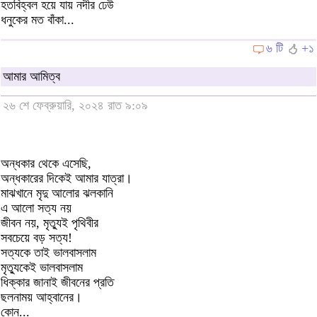
হতবিহ্বল হয়ে যায় নদীর ঢেউ
ধনুকের মত বাঁকা...
৬ টি
+১
আমার আমিত্ব
২৬ শে ফেব্রুয়ারি, ২০২৪ রাত ৯:০৯
অন্ধকার থেকে এসেছি,
অন্ধকারের দিকেই আমার যাত্রা।
মাঝখানে মৃদু আলোর ঝলকানি
এ আলো সত্য নয়
জীবন নয়, মৃত্যুই পৃথিবীর
সবচেয়ে বড় সত্য!
সত্যকে তাই ভালবাসলাম
মৃত্যুকেই ভালবাসলাম
ধিক্কার জানাই জীবনের প্রতি
ছলনাময় আহ্বানের।
কোন...