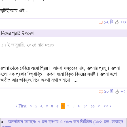
তুমিহীনতায় এই...
১২ টি
+৩
নিজের প্রতি উপদেশ
১৭ ই জানুয়ারি, ২০২৪ রাত ৮:১৬
কল্পনা থেকে বেরিয়ে এসো প্রিয়। আমরা বাস্তবের দাস, কল্পনার প্রভু। কল্পনা
হলো এক প্রকার বিভ্রান্তি। কল্পনা হলো বিকৃত বিষয়ের সমষ্টি। কল্পনা হলো
অতীত আর ভবিষ্যৎ নিয়ে অযথা মাথা ঘামানো।...
১০ টি
+২
‹ First
<
১
২
৩
৪
৫
৬
৭
৮
৯
১০
১১
>
>> ›
অনলাইনে আছেনঃ
৭
জন ব্লগার ও
৩৮৬
জন ভিজিটর (১৮৬ জন মোবাইল