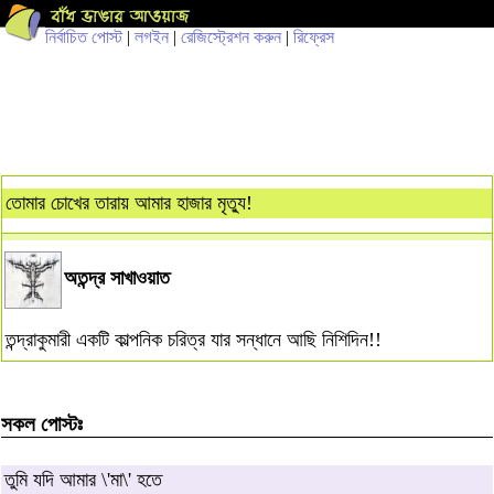
নির্বাচিত পোস্ট
|
লগইন
|
রেজিস্ট্রেশন করুন
|
রিফ্রেস
তোমার চোখের তারায় আমার হাজার মৃত্যু!
অতন্দ্র সাখাওয়াত
তন্দ্রাকুমারী একটি কাল্পনিক চরিত্র যার সন্ধানে আছি নিশিদিন!!
সকল পোস্টঃ
তুমি যদি আমার \'মা\' হতে