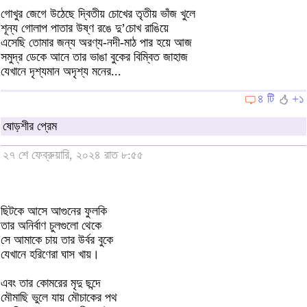
গোখুর জেগে উঠেছে দ্বিতীয় চোখের তৃতীয় ভাঁজ খুলে
শূন্য গোলাপ পাতার উষ্ণ রঙে দু’চোখ রাঙিয়ে
এসেছি তোমার জন্য অরণ্য-নদী-মাঠ পার হয়ে আজ
সমুদ্র ডেকে আনে তার ভাঙা বুকের বিম্বিত জাহাজ
যেখানে দৃশ্যমান অদৃশ্য মনের...
৪ টি
+১
ষোড়শীর প্রেম
২৭ শে ফেব্রুয়ারি, ২০২৪ রাত ৮:৫৫
ছিটকে আসে আগুনের ফুলকি
তার অনির্বাণ চুলগুলো থেকে
সে আমাকে চায় তার উর্বর বুকে
যেখানে হরিণেরা ঘাস খায়।
এবং তার কোমরের মৃদু ছন্দে
মৌমাছি ভুলে যায় মৌচাকের পথ