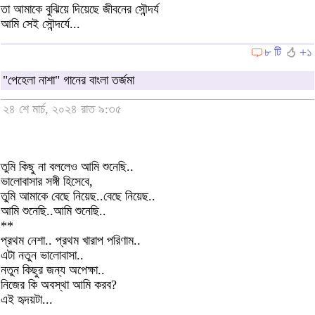
তা আমাকে বুঝিয়ে দিয়েছে জীবনের সৌন্দর্য
আমি সেই সৌন্দর্যে...
৮ টি
+১
"পেহেলা নাশা" গানের বাংলা তর্জমা
২৪ শে মার্চ, ২০২৪ রাত ৯:৩৫
তুমি কিছু না বললেও আমি শুনেছি..
ভালোবাসার সঙ্গী হিসেবে,
তুমি আমাকে বেছে নিয়েছ..বেছে নিয়েছ..
আমি শুনেছি..আমি শুনেছি..
**
প্রথম নেশা.. প্রথম খারাপ পরিণাম..
এটা নতুন ভালোবাসা..
নতুন কিছুর জন্য অপেক্ষা..
নিজের কি অবস্থা আমি করব?
এই হৃদয়টা...