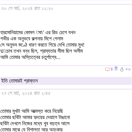
৩০ শে মার্চ, ২০২৪ রাত ১২:২০
হারমোনিয়ামের কোমল \'মা\' এর রিড চেপে যখন
গভীর এক অনুভবে কল্পনায় মিশে গেলাম
সে অনুভব কণ্ঠে ধারণ করতে গিয়ে দেখি তোমার মুখ!
দু\'চোখ তখন বন্ধ ছিল, শ্রাব্যতার সীমা ছিল অসীম
আমি তোমার অস্তিত্বের চতুর্পাশ্বে...
৪ টি
+০
ইতি তোমারই প্রাক্তন
২৭ শে মার্চ, ২০২৪ রাত ২:৪৫
তোমার মুখটা আমি আত্মস্ত করে নিয়েছি
তোমার ছবিটা আমার হৃদয়ের দেয়ালে টাঙানো
ছবিটা দেখলে নিজের মধ্যে খুব বড়ত্ব আসে
তোমার মাঝে যে বিশালতা আর অহংকার