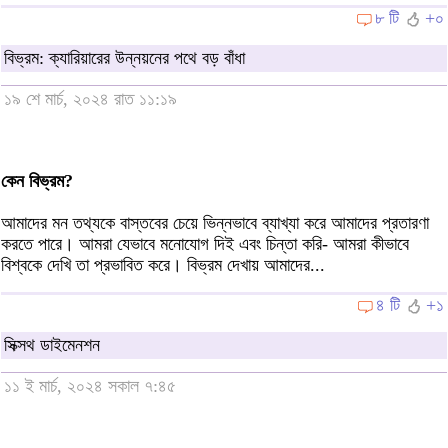
৮ টি
+০
বিভ্রম: ক্যারিয়ারের উন্নয়নের পথে বড় বাঁধা
১৯ শে মার্চ, ২০২৪ রাত ১১:১৯
কেন বিভ্রম?
আমাদের মন তথ্যকে বাস্তবের চেয়ে ভিন্নভাবে ব্যাখ্যা করে আমাদের প্রতারণা
করতে পারে। আমরা যেভাবে মনোযোগ দিই এবং চিন্তা করি- আমরা কীভাবে
বিশ্বকে দেখি তা প্রভাবিত করে। বিভ্রম দেখায় আমাদের...
৪ টি
+১
সিক্সথ ডাইমেনশন
১১ ই মার্চ, ২০২৪ সকাল ৭:৪৫