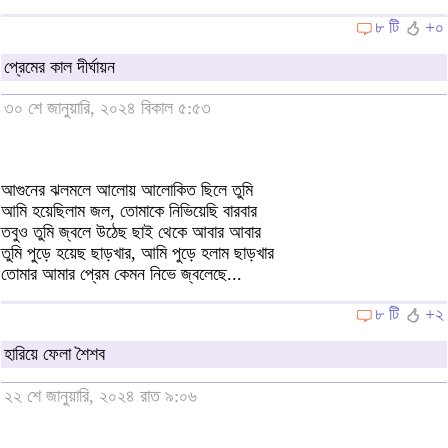
৮ টি
+০
প্রেমের কাল দীর্ঘায়ন
৩০ শে জানুয়ারি, ২০২৪ বিকাল ৫:৫৩
আগুনের ঝলমলে আলোয় আলোকিত ছিলে তুমি
আমি হয়েছিলাম জল, তোমাকে নিভিয়েছি বারবার
তবুও তুমি জ্বলে উঠেছ ছাই থেকে আবার আবার
তুমি পুড়ে হয়েছ ছাড়খার, আমি পুড়ে হলাম ছাড়খার
তোমার আমার প্রেম কেমন নিভে জ্বলেছে...
৮ টি
+২
হারিয়ে ফেলা শৈশব
২২ শে জানুয়ারি, ২০২৪ রাত ৯:০৬