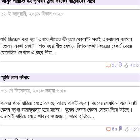
আসুন পরিচিত হই পৃথিবীর ঠান্ডা নরকের বাসিন্দাদের সাথে
১৬ ই জানুয়ারি, ২০১৯ বিকাল ৩:২৮
যদি জিজ্ঞেস করা হয় "এবারে শীতের তীব্রতা কেমন"? সবাই একবাক্যে বলবেন
"তেমন একটা নেই"। গত বছর শীত যেখানে বিগত পঞ্চাশ বছরের রেকর্ড ভেঙে
ফেলেছিল সেখানে এ বছর শীত...
৫৮ টি
+১৩
স্মৃতি কেন কাঁদায়
৩১ শে ডিসেম্বর, ২০১৮ সন্ধ্যা ৬:৫০
কালের গর্ভে হারিয়ে যেতে বসেছে আরও একটি বছর। বছরের শেষদিনে এসে মনটা
কেমন ব্যথা ভারাক্রান্ত হয়ে যাচ্ছে। বুকের ভেতর কেমন মোচড় দিয়ে উঠছে।
এভাবেই হারিয়ে যেতে থাকবে সময়গুলো; সাথে হারিয়ে...
৪৯ টি
+১৭