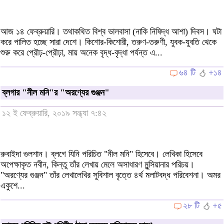
আজ ১৪ ফেব্রুয়ারি। তথাকথিত বিশ্ব ভালবাসা (নাকি নিষিদ্ধ আশা) দিবস। ঘটা
করে পালিত হচ্ছে সারা দেশে। কিশোর-কিশোরী, তরুণ-তরুণী, যুবক-যুবতি থেকে
শুরু করে প্রৌঢ়-প্রৌঢ়া, মায় অনেক বৃদ্ধ-বৃদ্ধা পর্যন্ত এ...
৬৪ টি
+১৪
ব্লগার "নীল মনি"র "অরণ্যের গুঞ্জন"
১২ ই ফেব্রুয়ারি, ২০১৯ সন্ধ্যা ৭:৪২
রুবাইদা গুলশান। ব্লগে যিনি পরিচিত "নীল মনি" হিসেবে। লেখিকা হিসেবে
অপেক্ষাকৃত নবীন, কিন্তু তাঁর লেখায় মেলে অসাধারণ মুন্সিয়ানার পরিচয়।
"অরণ্যের গুঞ্জন" তাঁর লেখালেখির সুবিশাল বৃত্তে ৪র্থ মলাটবদ্ধ পরিবেশনা। অমর
একুশে...
২৮ টি
+৫