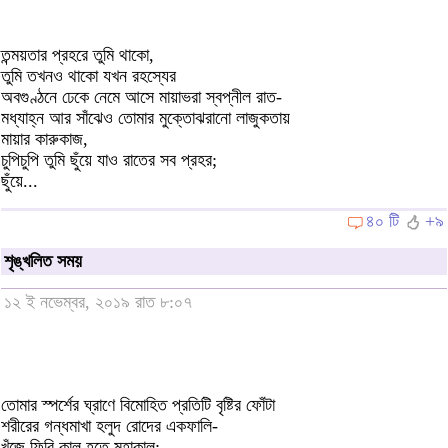
তন্ময়তার প্রহরে তুমি থাকো,
তুমি তখনও থাকো যখন রহস্যের
অবগুণ্ঠনে ঢেকে নেমে আসে মায়াভরা স্বপ্নীল রাত-
মধ্যাহ্ন আর সাঁঝেও তোমার মুক্তোঝরানো লাজুকতায়
মায়ার কারুকাজ,
চুপিচুপি তুমি ছুঁয়ে যাও রাতের সব প্রহর;
ছুঁয়ে...
৪০ টি
+৯
শৃঙ্খলিত সময়
১২ ই নভেম্বর, ২০১৯ রাত ৮:০৭
তোমার স্পর্শের ঘ্রাণে বিমোহিত প্রতিটি বৃষ্টির ফোঁটা
শরীরের গন্ধমাখা হলুদ রোদের একফালি-
খুঁজে ফিরি কাল হতে মহাকাল;