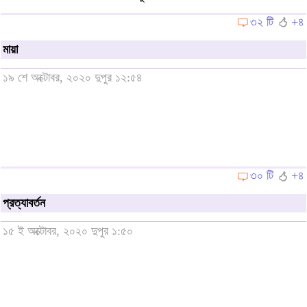
৩২ টি
+৪
মায়া
১৯ শে অক্টোবর, ২০২০ দুপুর ১২:৫৪
৩০ টি
+৪
প্রত্যাবর্তন
১৫ ই অক্টোবর, ২০২০ দুপুর ১:৫০