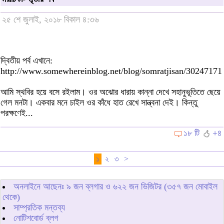
২৫ শে জুলাই, ২০১৮ বিকাল ৪:৩৬
দ্বিতীয় পর্ব এখানে:
http://www.somewhereinblog.net/blog/somratjisan/30247171
আমি স্থবির হয়ে বসে রইলাম। ওর অঝোর ধারায় কান্না দেখে সহানুভূতিতে ছেয়ে
গেল মনটা। একবার মনে চাইল ওর কাঁধে হাত রেখে সান্ত্বনা দেই। কিন্তু
পরক্ষণেই...
১৮ টি
+৪
১
২
৩
>
অনলাইনে আছেনঃ
৯
জন ব্লগার ও
৬২২
জন ভিজিটর (৩৫৭ জন মোবাইল
থেকে)
সাম্প্রতিক মন্তব্য
নোটিশবোর্ড ব্লগ