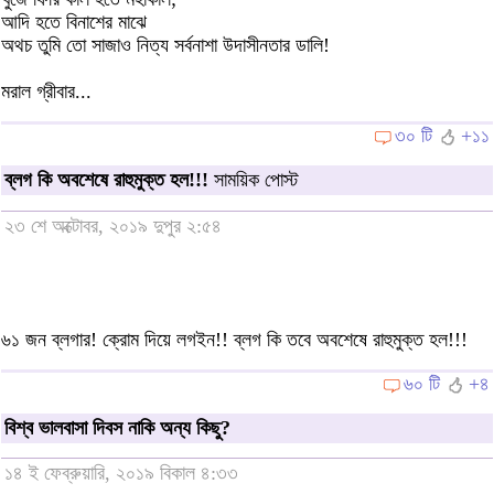
আদি হতে বিনাশের মাঝে
অথচ তুমি তো সাজাও নিত্য সর্বনাশা উদাসীনতার ডালি!
মরাল গ্রীবার...
৩০ টি
+১১
ব্লগ কি অবশেষে রাহুমুক্ত হল!!!
সাময়িক পোস্ট
২৩ শে অক্টোবর, ২০১৯ দুপুর ২:৫৪
৬১ জন ব্লগার! ক্রোম দিয়ে লগইন!! ব্লগ কি তবে অবশেষে রাহুমুক্ত হল!!!
৬০ টি
+৪
বিশ্ব ভালবাসা দিবস নাকি অন্য কিছু?
১৪ ই ফেব্রুয়ারি, ২০১৯ বিকাল ৪:৩৩