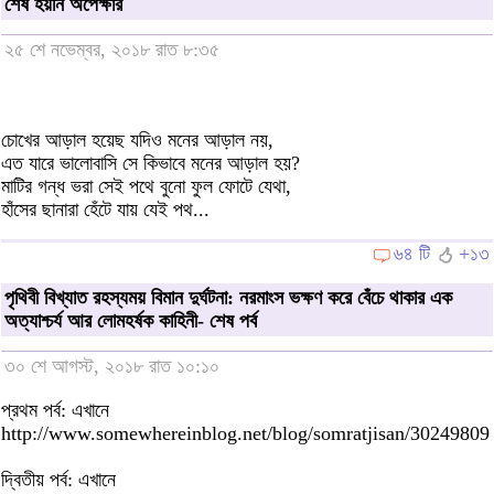
শেষ হয়নি অপেক্ষার
২৫ শে নভেম্বর, ২০১৮ রাত ৮:৩৫
চোখের আড়াল হয়েছ যদিও মনের আড়াল নয়,
এত যারে ভালোবাসি সে কিভাবে মনের আড়াল হয়?
মাটির গন্ধ ভরা সেই পথে বুনো ফুল ফোটে যেথা,
হাঁসের ছানারা হেঁটে যায় যেই পথ...
৬৪ টি
+১৩
পৃথিবী বিখ্যাত রহস্যময় বিমান দুর্ঘটনা: নরমাংস ভক্ষণ করে বেঁচে থাকার এক
অত্যাশ্চর্য আর লোমহর্ষক কাহিনী- শেষ পর্ব
৩০ শে আগস্ট, ২০১৮ রাত ১০:১০
প্রথম পর্ব: এখানে
http://www.somewhereinblog.net/blog/somratjisan/30249809
দ্বিতীয় পর্ব: এখানে