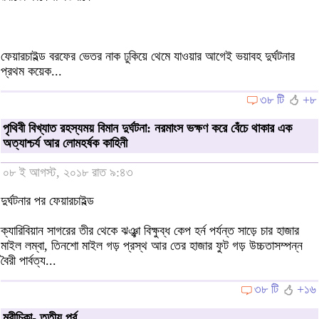
ফেয়ারচাইল্ড বরফের ভেতর নাক ঢুকিয়ে থেমে যাওয়ার আগেই ভয়াবহ দুর্ঘটনার
প্রথম কয়েক...
৩৮ টি
+৮
পৃথিবী বিখ্যাত রহস্যময় বিমান দুর্ঘটনা: নরমাংস ভক্ষণ করে বেঁচে থাকার এক
অত্যাশ্চর্য আর লোমহর্ষক কাহিনী
০৮ ই আগস্ট, ২০১৮ রাত ৯:৪৩
দুর্ঘটনার পর ফেয়ারচাইল্ড
ক্যারিবিয়ান সাগরের তীর থেকে ঝঞ্ঝা বিক্ষুব্ধ কেপ হর্ন পর্যন্ত সাড়ে চার হাজার
মাইল লম্বা, তিনশো মাইল গড় প্রস্থ আর তের হাজার ফুট গড় উচ্চতাসম্পন্ন
বৈরী পার্বত্য...
৩৮ টি
+১৬
মরীচিকা- তৃতীয় পর্ব