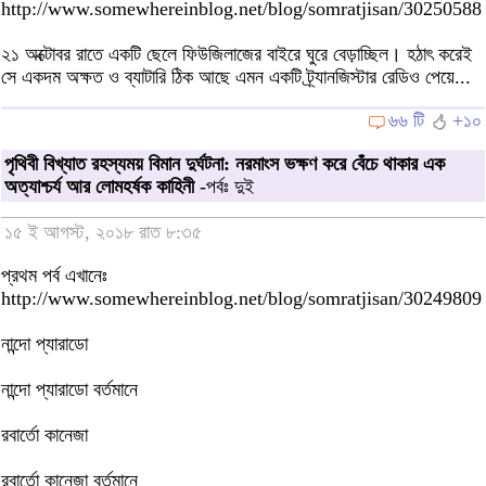
http://www.somewhereinblog.net/blog/somratjisan/30250588
২১ অক্টোবর রাতে একটি ছেলে ফিউজিলাজের বাইরে ঘুরে বেড়াচ্ছিল। হঠাৎ করেই
সে একদম অক্ষত ও ব্যাটারি ঠিক আছে এমন একটি ট্র্যানজিস্টার রেডিও পেয়ে...
৬৬ টি
+১০
পৃথিবী বিখ্যাত রহস্যময় বিমান দুর্ঘটনা: নরমাংস ভক্ষণ করে বেঁচে থাকার এক
অত্যাশ্চর্য আর লোমহর্ষক কাহিনী
-পর্বঃ দুই
১৫ ই আগস্ট, ২০১৮ রাত ৮:৩৫
প্রথম পর্ব এখানেঃ
http://www.somewhereinblog.net/blog/somratjisan/30249809
নান্দো প্যারাডো
নান্দো প্যারাডো বর্তমানে
রবার্তো কানেজা
রবার্তো কানেজা বর্তমানে