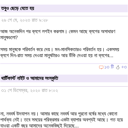
তবুও ছেড়ে যেতে হয়
২৬ শে মে, ২০২৩ রাত ৯:২৮
আজ অনেকদিন পর ব্লগে লগইন করলাম। কেমন আছে ব্লগের অসাধারণ
মানুষগুলো?
সময় মানুষকে পরিবর্তন করে দেয়। মন-মানসিকতারও পরিবর্তন হয়। একসময়
ব্লগে দিন-রাত সময় দেওয়া মানুষটারও আর উঁকি দেওয়া হয় না ব্লগের...
১৩ টি
+৩
থার্টিফার্স্ট নাইট ও আমাদের সংস্কৃতি
৩১ শে ডিসেম্বর, ২০২০ রাত ৮:০২
না, নববর্ষ উদযাপন নয়। আমার কাছে নববর্ষ আর পুরনো বর্ষের মধ্যে কোনো
পার্থক্য নেই। তবে সময়ের পরিক্রমার একটা ব্যাপার অবশ্যই আছে। গত হয়ে
যাওয়া একটি বছর আমাদের অনেককিছুই দিয়েছে...