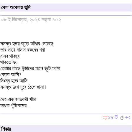
বেলা অবেলায় তুমি
০৮ ই ডিসেম্বর, ২০২৪ সন্ধ্যা ৭:১২
সমস্ত হৃদয় জুড়ে আঁধার নেমেছে
তার সাথে নানান রকমের খরা
এসব থাকবে
থাকতে হয়
তোমার কাছে উন্মাদের মতন ছুটে আসা
কেনো আসি?
নিঃস্ব হতে আসি
সমস্ত দুঃখ দূরে ঠেলে হাসা।
দেহ এক জাদুকরী খাঁচা
অথবা পুঁজিবাদের...
১৯ টি
+২
শিকার