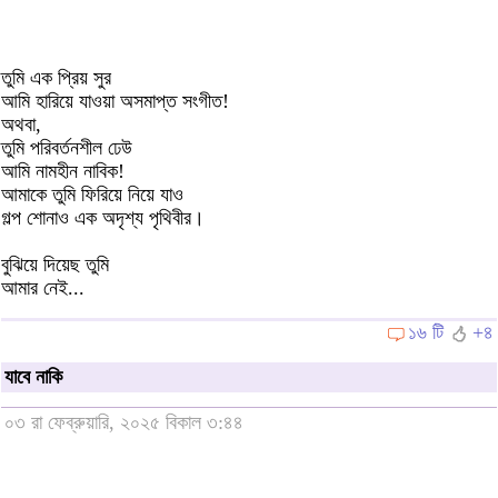
তুমি এক প্রিয় সুর
আমি হারিয়ে যাওয়া অসমাপ্ত সংগীত!
অথবা,
তুমি পরিবর্তনশীল ঢেউ
আমি নামহীন নাবিক!
আমাকে তুমি ফিরিয়ে নিয়ে যাও
গল্প শোনাও এক অদৃশ্য পৃথিবীর।
বুঝিয়ে দিয়েছ তুমি
আমার নেই...
১৬ টি
+৪
যাবে নাকি
০৩ রা ফেব্রুয়ারি, ২০২৫ বিকাল ৩:৪৪