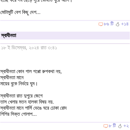
ইচ্ছে করে সব ছেড়ে দূরে কোথাও ঘুরে আসি।
মোটামুটি বেশ কিছু দেশ...
৮৬ টি
+১৪
স্বাধীনতা
১৮ ই ডিসেম্বর, ২০২৪ রাত ৩:৪১
স্বাধীনতা কোন গাল গপ্পো রুপকথা নয়,
স্বাধীনতা মানে
মায়ের বুকে নির্ভয়ে ঘুম।
স্বাধীনতা রাত দুপুরে জেগে
তাস খেলার মতন হালকা বিষয় নয়.
স্বাধীনতা মানে শার্সি ভেঙে ঘরে ঢোকা রোদ
শিশির সিক্ত গোলাপ...
৮ টি
+২