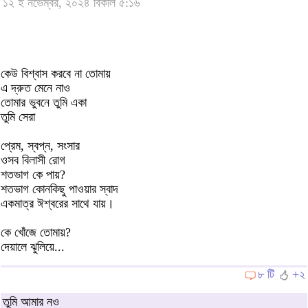
১২ ই নভেম্বর, ২০২৪ বিকাল ৫:১৬
কেউ বিশ্বাস করবে না তোমায়
এ দ্রুত মেনে নাও
তোমার ভুবনে তুমি একা
তুমি সেরা
প্রেম, স্বপ্ন, সংসার
ওসব বিলাসী রোগ
শতভাগ কে পায়?
শতভাগ কোনকিছু পাওয়ার স্বাদ
একমাত্র ঈশ্বরের সাথে যায়।
কে খোঁজে তোমায়?
দেয়ালে ঝুলিয়ে...
৮ টি
+২
তুমি আমার নও