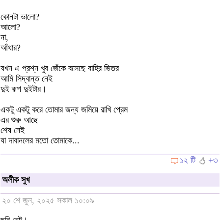
কোনটা ভালো?
আলো?
না,
আঁধার?
যখন এ প্রশ্ন খুব জেঁকে বসেছে বাহির ভিতর
আমি সিদ্বান্ত নেই
দুই রূপ দুইটার।
একটু একটু করে তোমার জন্য জমিয়ে রাখি প্রেম
এর শুরু আছে
শেষ নেই
যা দাবানলের মতো তোমাকে...
১২ টি
+৩
অলীক সুখ
২০ শে জুন, ২০২৫ সকাল ১০:০৯
ছবি নেট।