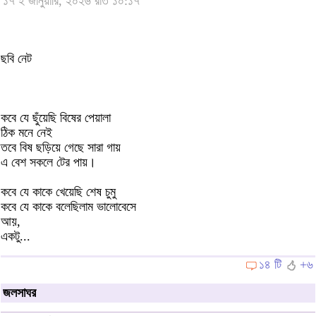
১৭ ই জানুয়ারি, ২০২৬ রাত ১০:১৭
ছবি নেট
কবে যে ছুঁয়েছি বিষের পেয়ালা
ঠিক মনে নেই
তবে বিষ ছড়িয়ে গেছে সারা গায়
এ বেশ সকলে টের পায়।
কবে যে কাকে খেয়েছি শেষ চুমু
কবে যে কাকে বলেছিলাম ভালোবেসে
আয়,
একটু...
১৪ টি
+৬
জলসাঘর