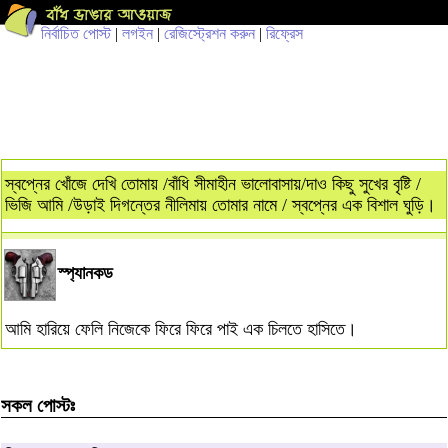
নির্বাচিত পোস্ট
|
লগইন
|
রেজিস্ট্রেশন করুন
|
রিফ্রেস
স্বপ্নের খোঁজে দেখি তোমায় /বাঁধি সীমাহীন ভালোবাসায়/দাও কিছু সুখের বৃষ্টি /
ভিজি আমি /উড়াই দিগন্তের নীলিমায় তোমার নামে / স্বপ্নের এক বিশাল ঘুড়ি।
স্প্যানকড
আমি হারিয়ে ফেলি নিজেকে ফিরে ফিরে পাই এক চিলতে হাসিতে।
সকল পোস্টঃ