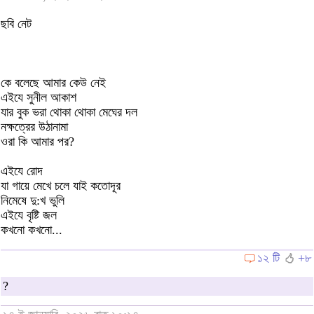
ছবি নেট
কে বলেছে আমার কেউ নেই
এইযে সুনীল আকাশ
যার বুক ভরা থোকা থোকা মেঘের দল
নক্ষত্রের উঠানামা
ওরা কি আমার পর?
এইযে রোদ
যা গায়ে মেখে চলে যাই কতোদূর
নিমেষে দু:খ ভুলি
এইযে বৃষ্টি জল
কখনো কখনো...
১২ টি
+৮
?