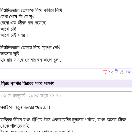
নিয়মিতভাবে তোমাকে নিয়ে কবিতা লিখি
লেখা শেষে কি যে সুখ!
যেনো এক জীবন কম পড়েছে
আরো চাই
আরো চাই সময়।
নিয়মিতভাবে তোমায় নিয়ে স্বপ্ন দেখি
ভাবনায় ডুবি
হাওয়ায় উড়ছে তোমার ঘন কালো চুল...
১২ টি
+৫
প্রিয় ব্লগার মিররের সাথে সাক্ষাৎ
০১ লা জানুয়ারি, ২০২৫ দুপুর ১২:২০
সবাইকে নতুন বছরের শুভেচ্ছা।
যান্ত্রিক জীবন যখন হাঁপিয়ে উঠে একঘেয়েমির চুড়ান্ত পর্যায়ে, তখন আমরা জীবন
থেকে পালাতে চাই।