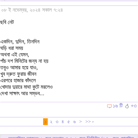
০৮ ই নভেম্বর, ২০২৪ সকাল ৭:২৪
ছবি নেট
একদিন, দুদিন, তিনদিন
ঘড়ি ধরা সময়
অথবা এই যেমন,
পাঁচ দশ মিনিটের জন্য না হয়
তবুও আমার হয়ে যাও,
খুব দ্রুত ফুরায় জীবন
এরপরে হাজার কাঁদলে
খোদার দুয়ারে মাথা কুটে মরলেও
দেখা সাক্ষাৎ আর সম্ভব...
১৬ টি
+৩
১
২
৩
৪
৫
৬
>
>> ›