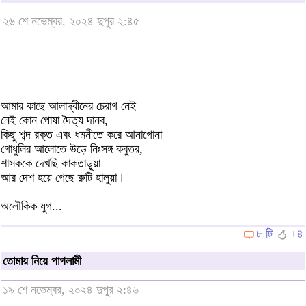
২৬ শে নভেম্বর, ২০২৪ দুপুর ২:৪৫
আমার কাছে আলাদ্বীনের চেরাগ নেই
নেই কোন পোষা দৈত্য দানব,
কিছু শব্দ রক্ত এবং ধমনীতে করে আনাগোনা
গোধুলির আলোতে উড়ে নিঃসঙ্গ কবুতর,
শাসককে দেখছি কাকতাড়ূয়া
আর দেশ হয়ে গেছে রুটি হালুয়া।
অলৌকিক যুগ...
৮ টি
+৪
তোমায় নিয়ে পাগলামী
১৯ শে নভেম্বর, ২০২৪ দুপুর ২:৪৬