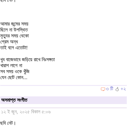
আমার জন্মের সময়
ছিলে না উপস্থিত
মৃত্যুর সময় থেকো
প্রেম অন্ধ
তাই বলে এতোটা!
খুব বাজেভাবে জড়িয়ে রাখে নিঃসঙ্গতা
খারাপ লাগে না
সব সময় ওকে খুঁজি
যেন ছোট কোন...
৩ টি
+২
অসমাপ্ত সংগীত
১২ ই জুন, ২০২৫ বিকাল ৫:০৬
ছবি নেট।