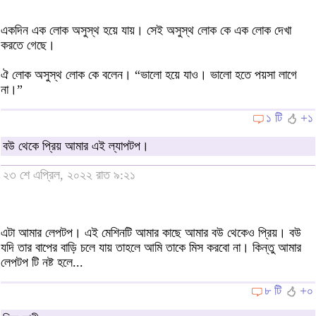
একদিন এক লোক অসুস্থ হয়ে যায়। সেই অসুস্থ লোক কে এক লোক দেখা
করতে গেছে।
ঐ লোক অসুস্থ লোক কে বলেন। “ভালো হয়ে যাও। ভালো হতে পয়সা লাগে
না।”
১ টি
+১
বউ থেকে প্রিয় আমার এই ল্যাপটপ।
২৩ শে এপ্রিল, ২০২২ রাত ৯:২১
এটা আমার লেপটপ। এই মেশিনটি আমার কাছে আমার বউ থেকেও প্রিয়। বউ
যদি তার বাপের বাড়ি চলে যায় তাহলে আমি তাকে মিস করবো না। কিন্তু আমার
লেপটপ টি নষ্ট হলে...
৮ টি
+০