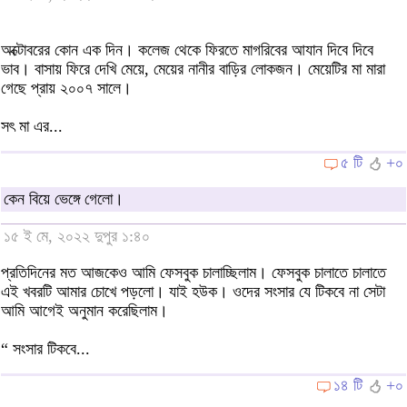
অক্টোবরের কোন এক দিন। কলেজ থেকে ফিরতে মাগরিবের আযান দিবে দিবে
ভাব। বাসায় ফিরে দেখি মেয়ে, মেয়ের নানীর বাড়ির লোকজন। মেয়েটির মা মারা
গেছে প্রায় ২০০৭ সালে।
সৎ মা এর...
৫ টি
+০
কেন বিয়ে ভেঙ্গে গেলো।
১৫ ই মে, ২০২২ দুপুর ১:৪০
প্রতিদিনের মত আজকেও আমি ফেসবুক চালাচ্ছিলাম। ফেসবুক চালাতে চালাতে
এই খবরটি আমার চোখে পড়লো। যাই হউক। ওদের সংসার যে টিকবে না সেটা
আমি আগেই অনুমান করেছিলাম।
“ সংসার টিকবে...
১৪ টি
+০