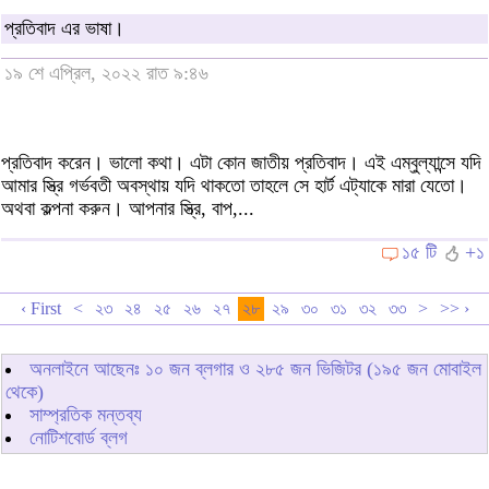
প্রতিবাদ এর ভাষা।
১৯ শে এপ্রিল, ২০২২ রাত ৯:৪৬
প্রতিবাদ করেন। ভালো কথা। এটা কোন জাতীয় প্রতিবাদ। এই এম্বুল্যান্সে যদি
আমার স্ত্রি গর্ভবতী অবস্থায় যদি থাকতো তাহলে সে হার্ট এট্যাকে মারা যেতো।
অথবা কল্পনা করুন। আপনার স্ত্রি, বাপ,...
১৫ টি
+১
‹ First
<
২৩
২৪
২৫
২৬
২৭
২৮
২৯
৩০
৩১
৩২
৩৩
>
>> ›
অনলাইনে আছেনঃ
১০
জন ব্লগার ও
২৮৫
জন ভিজিটর (১৯৫ জন মোবাইল
থেকে)
সাম্প্রতিক মন্তব্য
নোটিশবোর্ড ব্লগ