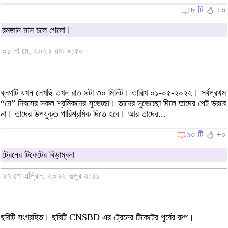
৮ টি
+০
রমজান মাস চলে গেলো।
০১ লা মে, ২০২২ রাত ৯:৫০
ব্লগটি যখন লেখছি তখন রাত ৯টা ৩০ মিনিট। তারিখ ০১-০৫-২০২২। সর্বপ্রথম
“মে” দিবসের সকল শ্রমিকদের সুভেচ্ছা। তাদের সুভেচ্ছো দিলে তাদের পেট ভরবে
না। তাদের উপযুক্ত পারিশ্রমিক দিতে হবে। আর তাদের...
১০ টি
+০
ট্রেনের টিকেটের বিড়াম্বনা
২৭ শে এপ্রিল, ২০২২ দুপুর ২:২১
ছবিটি সংগ্রহিত। ছবিটি CNSBD এর ট্রেনের টিকেটের পূর্বের রুপ।