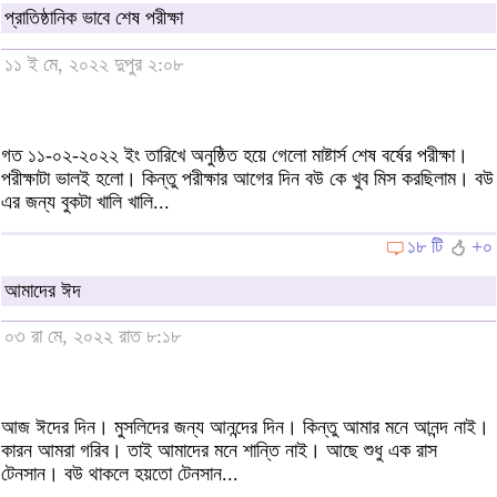
প্রাতিষ্ঠানিক ভাবে শেষ পরীক্ষা
১১ ই মে, ২০২২ দুপুর ২:০৮
গত ১১-০২-২০২২ ইং তারিখে অনুষ্ঠিত হয়ে গেলো মাষ্টার্স শেষ বর্ষের পরীক্ষা।
পরীক্ষাটা ভালই হলো। কিন্তু পরীক্ষার আগের দিন বউ কে খুব মিস করছিলাম। বউ
এর জন্য বুকটা খালি খালি...
১৮ টি
+০
আমাদের ঈদ
০৩ রা মে, ২০২২ রাত ৮:১৮
আজ ঈদের দিন। মুসলিদের জন্য আনন্দের দিন। কিন্তু আমার মনে আনন্দ নাই।
কারন আমরা গরিব। তাই আমাদের মনে শান্তি নাই। আছে শুধু এক রাস
টেনসান। বউ থাকলে হয়তো টেনসান...