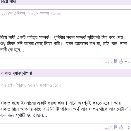
বিয়ে সাদী
২৩ শে এপ্রিল, ২০২২ সকাল ১১:০০
বিয়ে সাদী একটি পবিত্র সম্পর্ক। পৃথিবীর সকল সম্পর্ক সৃষ্টিকর্তা ঠিক করে দেয়।
শুধু জীবন সঙ্গী আমরা বেছে নিতে পারি। যেমন আমাদের বাপ মা, ভাই বোন, দাদা
দাদী কে হবে...
২ টি
+১
যাকাত ব্যাবস্থাপনা
২২ শে এপ্রিল, ২০২২ সকাল ১১:২০
যাকাত হচ্ছে ইসলামের একটি ফরজ কাজ। মানে অবশ্যই করতে হবে। আর
যাকাত মানে আপনার কাছে যদি নিদিষ্ট পরিমান অর্থ আর সম্পদ থাকে আর সেটা যদি
এক বছর স্থায়ী হয় তাহলে...
৭ টি
+১