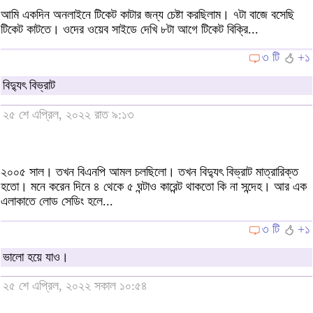
আমি একদিন অনলাইনে টিকেট কাটার জন্য চেষ্টা করছিলাম। ৭টা বাজে বসেছি
টিকেট কাটতে। ওদের ওয়েব সাইডে দেখি ৮টা আগে টিকেট বিক্রি...
৩ টি
+১
বিদ্যুৎ বিভ্রাট
২৫ শে এপ্রিল, ২০২২ রাত ৯:১৩
২০০৫ সাল। তখন বিএনপি আমল চলছিলো। তখন বিদ্যুৎ বিভ্রাট মাত্রারিক্ত
হতো। মনে করেন দিনে ৪ থেকে ৫ ঘন্টাও কারেন্ট থাকতো কি না সন্দেহ। আর এক
এলাকাতে লোড সেডিং হলে...
৩ টি
+১
ভালো হয়ে যাও।
২৫ শে এপ্রিল, ২০২২ সকাল ১০:৫৪