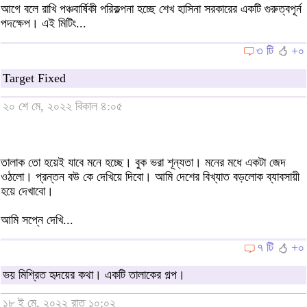
আগে বলে রাখি পঞ্চবার্ষিকী পরিকল্পনা হচ্ছে শেখ হাসিনা সরকারের একটি গুরুত্বপূর্ন
পদক্ষেপ। এই মিটিং...
৩ টি
+০
Target Fixed
২০ শে মে, ২০২২ বিকাল ৪:০৫
তালাক তো হয়েই যাবে মনে হচ্ছে। বুক ভরা শূন্যতা। মনের মধে একটা জেদ
ওঠলো। প্রন্তন বউ কে দেখিয়ে দিবো। আমি দেশের বিখ্যাত বড়লোক ব্যাবসায়ী
হয়ে দেখাবো।
আমি সপ্নে দেখি...
৭ টি
+০
ভয় মিশ্রিত হৃদয়ের কথা। একটি তালাকের গল্প।
১৮ ই মে, ২০২২ রাত ১০:০২