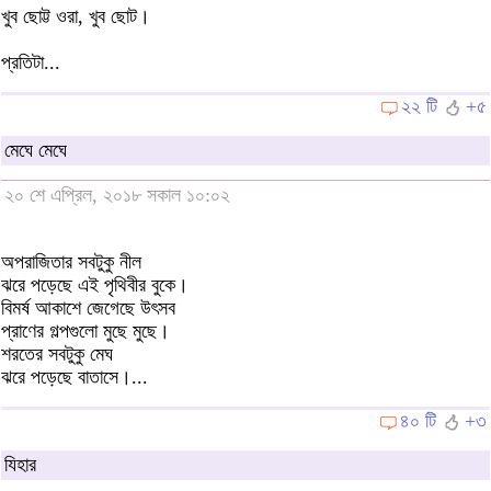
খুব ছোট্ট ওরা, খুব ছোট।
প্রতিটা...
২২ টি
+৫
মেঘে মেঘে
২০ শে এপ্রিল, ২০১৮ সকাল ১০:০২
অপরাজিতার সবটুকু নীল
ঝরে পড়েছে এই পৃথিবীর বুকে।
বিমর্ষ আকাশে জেগেছে উৎসব
প্রাণের গল্পগুলো মুছে মুছে।
শরতের সবটুকু মেঘ
ঝরে পড়েছে বাতাসে।...
৪০ টি
+৩
যিহার