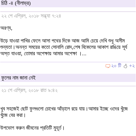
চিঠি -৪ (নীলাভ্র)
২২ শে এপ্রিল, ২০১৮ সন্ধ্যা ৭:২৪
অরণ্য,
উড়ে যাওয়া পাখির ফেলে আসা পথের দিকে আজ আমি চেয়ে দেখি শুধু অসীম
শুন্যতা।অনন্ত সময়ের কতো সোনালি রোদ,শেষ বিকেলের আকাশ রাঙিয়ে সূর্য
অস্ত যাওয়া, তোমার অপেক্ষায় আমার অপেক্ষা ।...
২০ টি
+২
ফুলের নাম জানা নেই
২১ শে এপ্রিল, ২০১৮ রাত ৯:৪২
খুব সহজেই ছোট ফুলগুলো চোখের আঁড়ালে রয়ে যায়।আমার ইচ্ছে ওদের খুঁজে
খুঁজে বের করা।
উপভোগ করুন জীবনের প্রতিটি মুহূর্ত।