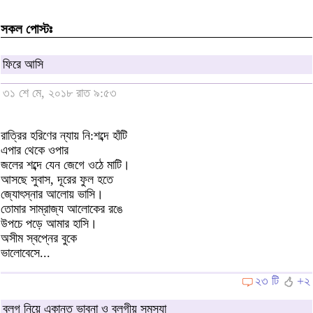
সকল পোস্টঃ
ফিরে আসি
৩১ শে মে, ২০১৮ রাত ৯:৫৩
রাত্রির হরিণের ন্যায় নি:শব্দে হাঁটি
এপার থেকে ওপার
জলের শব্দে যেন জেগে ওঠে মাটি।
আসছে সুবাস, দূরের ফুল হতে
জ্যোৎস্নার আলোয় ভাসি।
তোমার সাম্রাজ্য আলোকের রঙে
উপচে পড়ে আমার হাসি।
অসীম স্বপ্নের বুকে
ভালোবেসে...
২৩ টি
+২
ব্লগ নিয়ে একান্ত ভাবনা ও ব্লগীয় সমস্যা