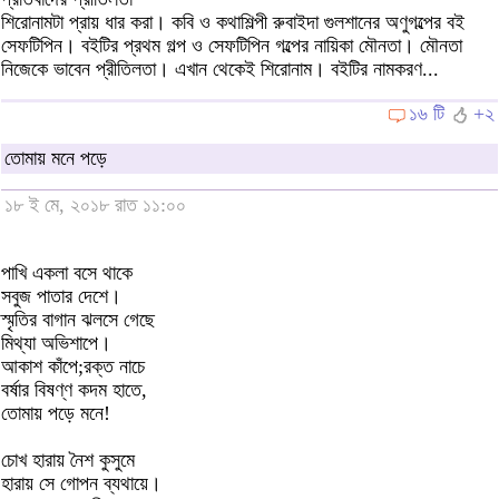
শিরোনামটা প্রায় ধার করা। কবি ও কথাশিল্পী রুবাইদা গুলশানের অণুগল্পের বই
সেফটিপিন। বইটির প্রথম গল্প ও সেফটিপিন গল্পের নায়িকা মৌনতা। মৌনতা
নিজেকে ভাবেন প্রীতিলতা। এখান থেকেই শিরোনাম। বইটির নামকরণ...
১৬ টি
+২
তোমায় মনে পড়ে
১৮ ই মে, ২০১৮ রাত ১১:০০
পাখি একলা বসে থাকে
সবুজ পাতার দেশে।
স্মৃতির বাগান ঝলসে গেছে
মিথ্যা অভিশাপে।
আকাশ কাঁপে;রক্ত নাচে
বর্ষার বিষণ্ণ কদম হাতে,
তোমায় পড়ে মনে!
চোখ হারায় নৈশ কুসুমে
হারায় সে গোপন ব্যথায়ে।