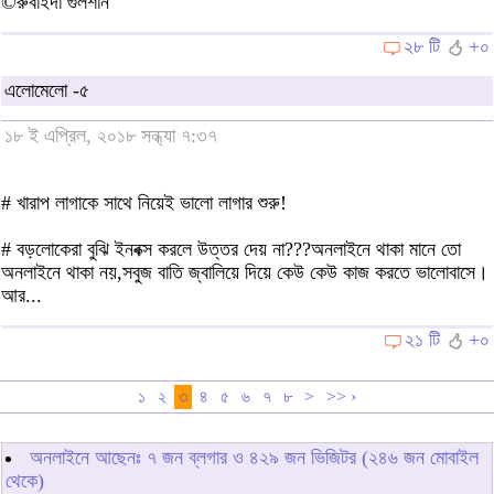
©রুবাইদা গুলশান
২৮ টি
+০
এলোমেলো -৫
১৮ ই এপ্রিল, ২০১৮ সন্ধ্যা ৭:৩৭
# খারাপ লাগাকে সাথে নিয়েই ভালো লাগার শুরু!
# বড়লোকেরা বুঝি ইনবক্স করলে উত্তর দেয় না???অনলাইনে থাকা মানে তো
অনলাইনে থাকা নয়,সবুজ বাতি জ্বালিয়ে দিয়ে কেউ কেউ কাজ করতে ভালোবাসে।
আর...
২১ টি
+০
১
২
৩
৪
৫
৬
৭
৮
>
>> ›
অনলাইনে আছেনঃ
৭
জন ব্লগার ও
৪২৯
জন ভিজিটর (২৪৬ জন মোবাইল
থেকে)