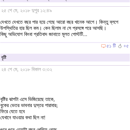
২৫ শে মে, ২০১৮ দুপুর ১২:৪৯
দেখতে দেখতে বছর পার হয়ে গেছে আরো বছর খানেক আগে। কিন্তু ব্লগে
উপস্থিতির হার ছিল কম। কেন ছিলাম না সে প্রসঙ্গে পরে আসছি।
কিছু অভিযোগ কিংবা প্রতিবাদ জানাতে মূলত পোস্টটি...
৫১ টি
+৫
বৃষ্টি
২৪ শে মে, ২০১৮ বিকাল ৩:৩২
বৃষ্টির ঝাপটা এসে ভিজিয়েছে তাকে,
বুকের ভেতর ভাবনার দুস্তর পারাবার;
ফিরে যেতে হবে
যেখানে যাওয়ার কথা ছিল না!
গুনে গুনে এতোটা বছর পেরিয়ে গেছে