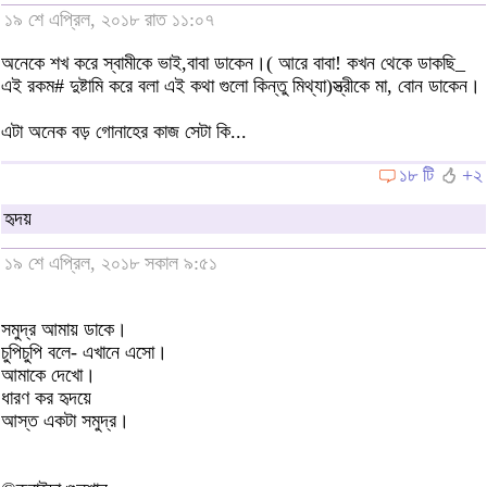
১৯ শে এপ্রিল, ২০১৮ রাত ১১:০৭
অনেকে শখ করে স্বামীকে ভাই,বাবা ডাকেন।( আরে বাবা! কখন থেকে ডাকছি_
এই রকম# দুষ্টামি করে বলা এই কথা গুলো কিন্তু মিথ্যা)স্ত্রীকে মা, বোন ডাকেন।
এটা অনেক বড় গোনাহের কাজ সেটা কি...
১৮ টি
+২
হৃদয়
১৯ শে এপ্রিল, ২০১৮ সকাল ৯:৫১
সমুদ্র আমায় ডাকে।
চুপিচুপি বলে- এখানে এসো।
আমাকে দেখো।
ধারণ কর হৃদয়ে
আস্ত একটা সমুদ্র।