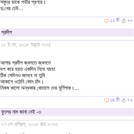
সমুদ্র ডাকে গভীর প্রণয়ে।
দু:খের ঢেউ...
২২ টি
+০
প্রদীপ
১১ ই মে, ২০১৮ সন্ধ্যা ৭:৩৫
আশার প্রদীপ জ্বলতে জ্বলতে
দপ করে হয়ত একদিন নিভে যাবে!
ঠিক সেদিনও জানবে না তুমি
আকাশে ওঠেনি কোন চাঁদ।
নিকষ কালো অন্ধকার ;বাতাসে দেয় ঘূর্ণিপাক।...
১৪ টি
+২
ফুলের নাম জানা নেই -৩
২৭ শে এপ্রিল, ২০১৮ রাত ৮:৩৩