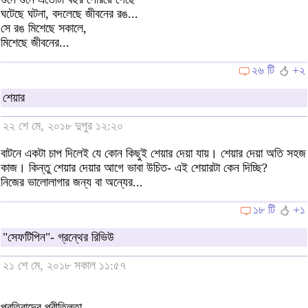
ঘটেছে ঘটনা, বদলেছে জীবনের রঙ...
সে রঙ মিশেছে সকালে,
মিশেছে জীবনের...
২৬ টি
+২
শেয়ার
২২ শে মে, ২০১৮ দুপুর ১২:২০
বাটনে একটা চাপ দিলেই যে কোন কিছুই শেয়ার দেয়া যায়। শেয়ার দেয়া অতি সহজ
কাজ। কিন্তু শেয়ার দেয়ার আগে ভাবা উচিত- এই শেয়ারটা কেন দিচ্ছি?
নিজের ভালোলাগার জন্য বা অন্যের...
১৮ টি
+১
"সেফটিপিন"- গ্রন্থের রিভিউ
২১ শে মে, ২০১৮ সকাল ১১:৫৭
প্রতিবাদের প্রীতিলতা