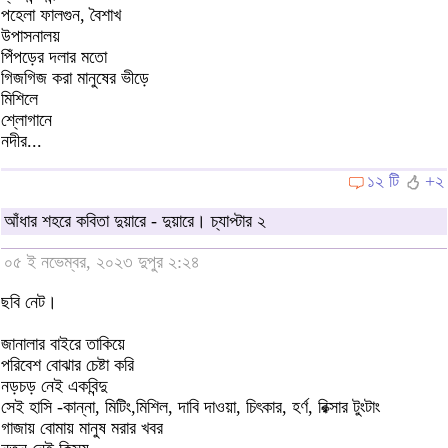
পহেলা ফালগুন, বৈশাখ
উপাসনালয়
পিঁপড়ের দলার মতো
গিজগিজ করা মানুষের ভীড়ে
মিশিলে
শ্লোগানে
নদীর...
১২ টি
+২
আঁধার শহরে কবিতা দুয়ারে - দুয়ারে। চ্যাপ্টার ২
০৫ ই নভেম্বর, ২০২৩ দুপুর ২:২৪
ছবি নেট।
জানালার বাইরে তাকিয়ে
পরিবেশ বোঝার চেষ্টা করি
নড়চড় নেই একবিন্দু
সেই হাসি -কান্না, মিটিং,মিশিল, দাবি দাওয়া, চিৎকার, হর্ণ, রিক্সার টুংটাং
গাজায় বোমায় মানুষ মরার খবর