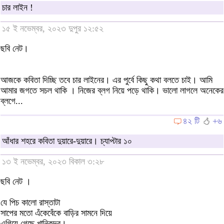
চার লাইন !
১৫ ই নভেম্বর, ২০২৩ দুপুর ১২:৫২
ছবি নেট।
আজকে কবিতা দিচ্ছি তবে চার লাইনের। এর পুর্বে কিছু কথা বলতে চাই। আমি
আমার জগতে সচল থাকি । নিজের ব্লগ নিয়ে পড়ে থাকি। ভালো লাগলে অনেকের
ব্লগে...
৪২ টি
+৬
আঁধার শহরে কবিতা দুয়ারে-দুয়ারে। চ্যাপ্টার ১০
১৩ ই নভেম্বর, ২০২৩ বিকাল ৩:২৮
ছবি নেট ।
যে পিচ কালো রাস্তাটা
সাপের মতো এঁকেবেঁকে বাড়ির সামনে দিয়ে
এগিয়ে গেছে খানিকদূর।