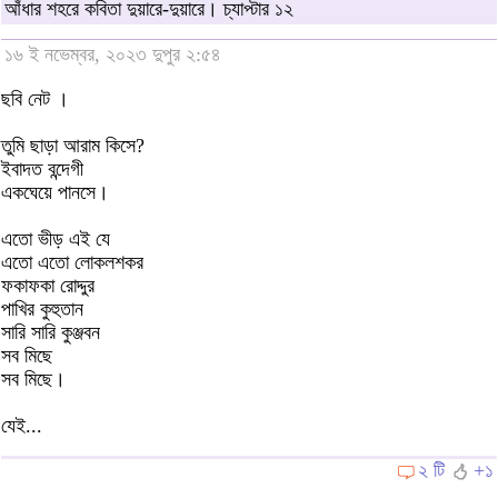
আঁধার শহরে কবিতা দুয়ারে-দুয়ারে। চ্যাপ্টার ১২
১৬ ই নভেম্বর, ২০২৩ দুপুর ২:৫৪
ছবি নেট ।
তুমি ছাড়া আরাম কিসে?
ইবাদত বন্দেগী
একঘেয়ে পানসে।
এতো ভীড় এই যে
এতো এতো লোকলশকর
ফকাফকা রোদ্দুর
পাখির কুহুতান
সারি সারি কুঞ্জবন
সব মিছে
সব মিছে।
যেই...
২ টি
+১