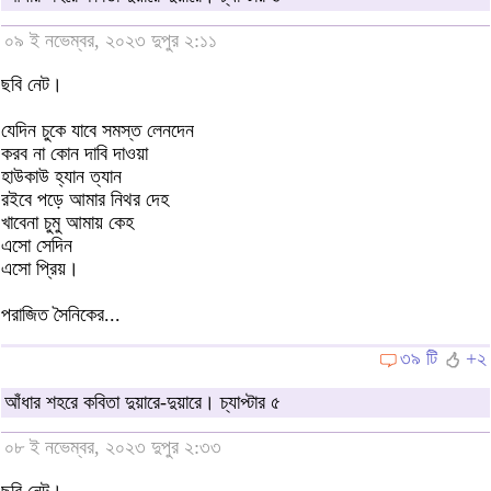
০৯ ই নভেম্বর, ২০২৩ দুপুর ২:১১
ছবি নেট।
যেদিন চুকে যাবে সমস্ত লেনদেন
করব না কোন দাবি দাওয়া
হাউকাউ হ্যান ত্যান
রইবে পড়ে আমার নিথর দেহ
খাবেনা চুমু আমায় কেহ
এসো সেদিন
এসো প্রিয়।
পরাজিত সৈনিকের...
৩৯ টি
+২
আঁধার শহরে কবিতা দুয়ারে-দুয়ারে। চ্যাপ্টার ৫
০৮ ই নভেম্বর, ২০২৩ দুপুর ২:৩৩