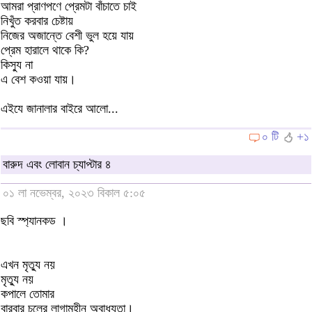
আমরা প্রাণপণে প্রেমটা বাঁচাতে চাই
নিখুঁত করবার চেষ্টায়
নিজের অজান্তে বেশী ভুল হয়ে যায়
প্রেম হারালে থাকে কি?
কিস্যু না
এ বেশ কওয়া যায়।
এইযে জানালার বাইরে আলো...
০ টি
+১
বারুদ এবং লোবান চ্যাপ্টার ৪
০১ লা নভেম্বর, ২০২৩ বিকাল ৫:০৫
ছবি স্প্যানকড ।
এখন মৃত্যু নয়
মৃত্যু নয়
কপালে তোমার
বারবার চুলের লাগামহীন অবাধ্যতা।