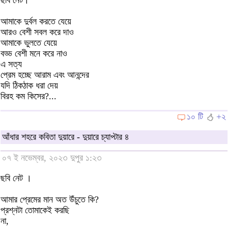
ছবি নেট।
আমাকে দুর্বল করতে যেয়ে
আরও বেশী সবল করে দাও
আমাকে ভুলতে যেয়ে
বড্ড বেশী মনে করে নাও
এ সত্য
প্রেম হচ্ছে আরাম এবং আনন্দের
যদি ঠিকঠাক ধরা দেয়
বিরহ কম কিসের?...
১০ টি
+২
আঁধার শহরে কবিতা দুয়ারে - দুয়ারে চ্যাপ্টার ৪
০৭ ই নভেম্বর, ২০২৩ দুপুর ১:২৩
ছবি নেট ।
আমার প্রেমের মান অত উঁচুতে কি?
প্রশ্নটা তোমাকেই করছি
না,