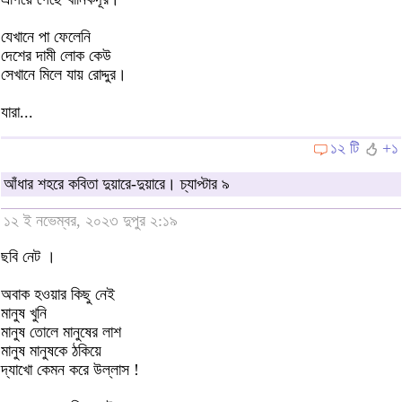
যেখানে পা ফেলেনি
দেশের দামী লোক কেউ
সেখানে মিলে যায় রোদ্দুর।
যারা...
১২ টি
+১
আঁধার শহরে কবিতা দুয়ারে-দুয়ারে। চ্যাপ্টার ৯
১২ ই নভেম্বর, ২০২৩ দুপুর ২:১৯
ছবি নেট ।
অবাক হওয়ার কিছু নেই
মানুষ খুনি
মানুষ তোলে মানুষের লাশ
মানুষ মানুষকে ঠকিয়ে
দ্যাখো কেমন করে উল্লাস !