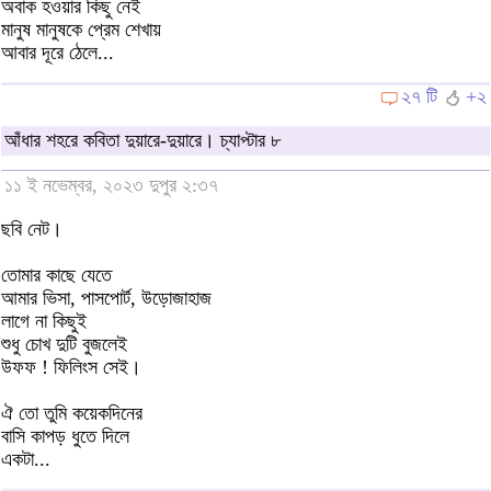
অবাক হওয়ার কিছু নেই
মানুষ মানুষকে প্রেম শেখায়
আবার দূরে ঠেলে...
২৭ টি
+২
আঁধার শহরে কবিতা দুয়ারে-দুয়ারে। চ্যাপ্টার ৮
১১ ই নভেম্বর, ২০২৩ দুপুর ২:৩৭
ছবি নেট।
তোমার কাছে যেতে
আমার ভিসা, পাসপোর্ট, উড়োজাহাজ
লাগে না কিছুই
শুধু চোখ দুটি বুজলেই
উফফ ! ফিলিংস সেই।
ঐ তো তুমি কয়েকদিনের
বাসি কাপড় ধুতে দিলে
একটা...