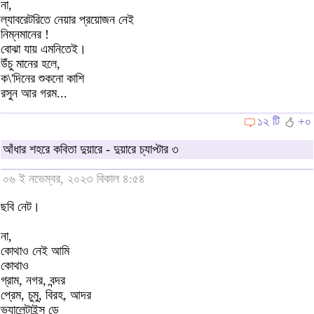
না,
ল্যাবরেটরিতে নেয়ার প্রয়োজন নেই
নিম্নমানের !
বোঝা যায় এমনিতেই।
উঁচু মানের হলে,
ক\'দিনের শুকনো কাশি
রসুন আর গরম...
১২ টি
+০
আঁধার শহরে কবিতা দুয়ারে - দুয়ারে চ্যাপ্টার ৩
০৬ ই নভেম্বর, ২০২৩ বিকাল ৪:৫৪
ছবি নেট।
না,
কোথাও নেই আমি
কোথাও
গ্রাম, নগর, বন্দর
প্রেম, চুমু, বিরহ, আদর
ভ্যালেন্টাইন্স ডে