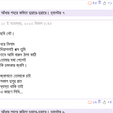
৪৫ টি
+১
আঁধার শহরে কবিতা দুয়ারে-দুয়ারে। চ্যাপ্টার ৭
১০ ই নভেম্বর, ২০২৩ বিকাল ৫:৪৫
ছবি নেট।
ধরে নিলাম
দিয়াশলাই বক্স তুমি
তবে আমি বারুদ ঠাসা কাঠি
তোমার ঘষা পেলেই
কি চমৎকার জ্বলি।
জ্বালাতে তোমাকে চাই
সকাল দুপুর রাত
ব্যস্ত থাকি তাই
এ কারণে লিখি...
১৬ টি
+৪
আঁধার শহরে কবিতা দুয়ারে-দুয়ারে। চ্যাপ্টার ৬