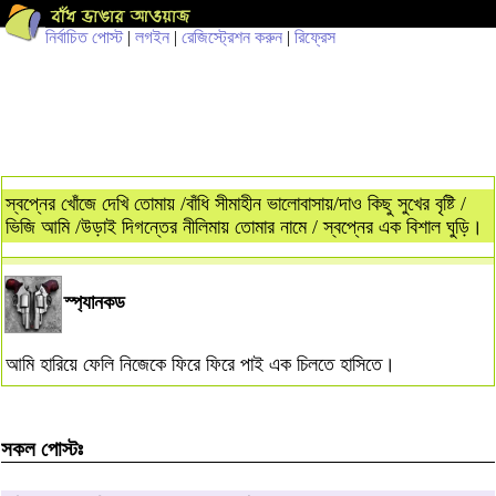
নির্বাচিত পোস্ট
|
লগইন
|
রেজিস্ট্রেশন করুন
|
রিফ্রেস
স্বপ্নের খোঁজে দেখি তোমায় /বাঁধি সীমাহীন ভালোবাসায়/দাও কিছু সুখের বৃষ্টি /
ভিজি আমি /উড়াই দিগন্তের নীলিমায় তোমার নামে / স্বপ্নের এক বিশাল ঘুড়ি।
স্প্যানকড
আমি হারিয়ে ফেলি নিজেকে ফিরে ফিরে পাই এক চিলতে হাসিতে।
সকল পোস্টঃ