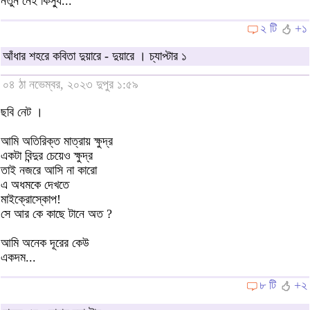
নতুন নেই কিস্যু...
২ টি
+১
আঁধার শহরে কবিতা দুয়ারে - দুয়ারে । চ্যাপ্টার ১
০৪ ঠা নভেম্বর, ২০২৩ দুপুর ১:৫৯
ছবি নেট ।
আমি অতিরিক্ত মাত্রায় ক্ষুদ্র
একটা বিন্দুর চেয়েও ক্ষুদ্র
তাই নজরে আসি না কারো
এ অধমকে দেখতে
মাইক্রোস্কোপ!
সে আর কে কাছে টানে অত ?
আমি অনেক দূরের কেউ
একদম...
৮ টি
+২